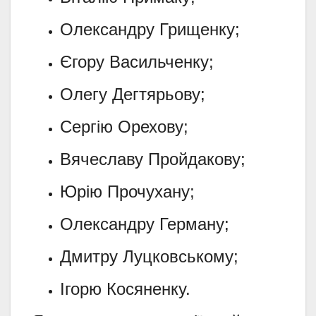
Олександру Грищенку;
Єгору Васильченку;
Олегу Дегтярьову;
Сергію Орехову;
Вячеславу Пройдакову;
Юрію Прочухану;
Олександру Герману;
Дмитру Луцковському;
Ігорю Косяненку.