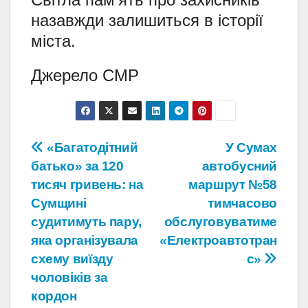
назавжди залишиться в історії
міста.
Джерело СМР
Навігація
«Багатодітний
У Сумах
батько» за 120
автобусний
записів
тисяч гривень: на
маршрут №58
Сумщині
тимчасово
судитимуть пару,
обслуговуватиме
яка організувала
«Електроавтотран
схему виїзду
с»
чоловіків за
кордон