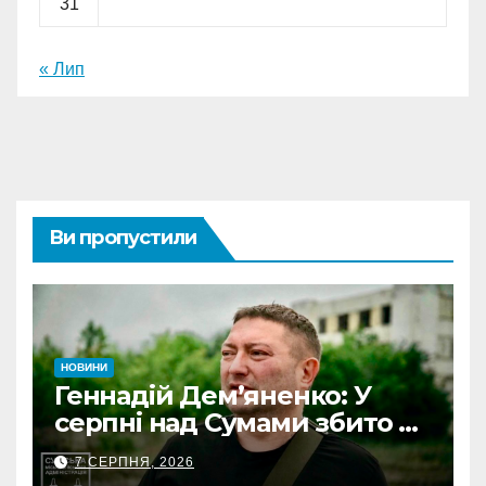
31
« Лип
Ви пропустили
НОВИНИ
Геннадій Дем’яненко: У
серпні над Сумами збито 6
КАБів
7 СЕРПНЯ, 2026