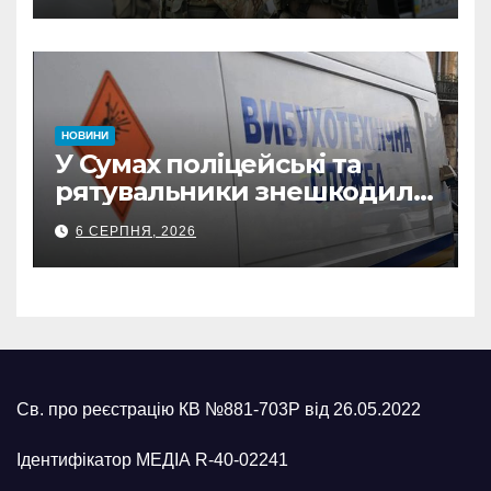
з Охтирки
НОВИНИ
У Сумах поліцейські та
рятувальники знешкодили
500-кілограмову авіабомбу
6 СЕРПНЯ, 2026
росіян
Св. про реєстрацію КВ №881-703Р від 26.05.2022
Ідентифікатор МЕДІА R-40-02241