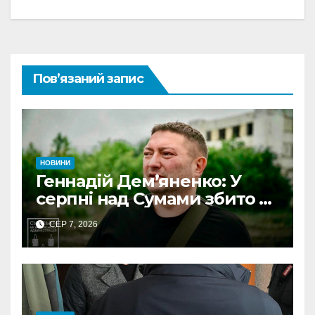
Пов’язаний запис
НОВИНИ
Геннадій Дем’яненко: У
серпні над Сумами збито 6
КАБів
СЕР 7, 2026