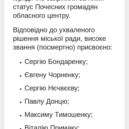
статус Почесних громадян
обласного центру.
Відповідно до ухваленого
рішення міської ради, високе
звання (посмертно) присвоєно:
Сергію Бондаренку;
Євгену Чорненку;
Сергію Нєчвєєву;
Павлу Донцю;
Максиму Тимошенку;
Віталію Примаку;