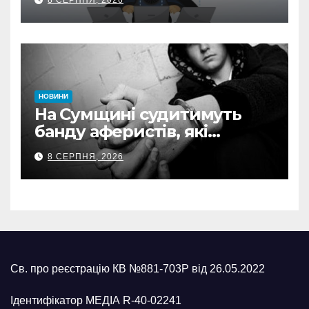
8 СЕРПНЯ, 2026
карток матері
НОВИНИ
На Сумщині судитимуть
банду аферистів, які
виманили у військових
8 СЕРПНЯ, 2026
понад 1 млн грн
Св. про реєстрацію КВ №881-703Р від 26.05.2022
Ідентифікатор МЕДІА R-40-02241