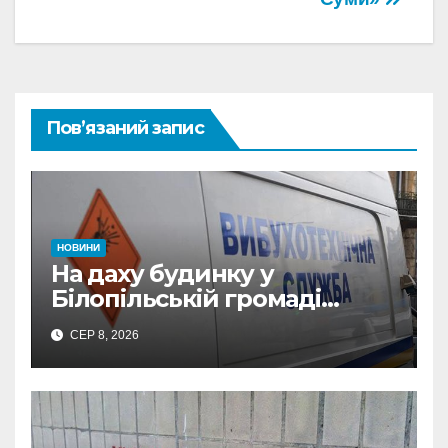
Пов’язаний запис
НОВИНИ
На даху будинку у
Білопільській громаді
знайшли 120-мм міну
СЕР 8, 2026