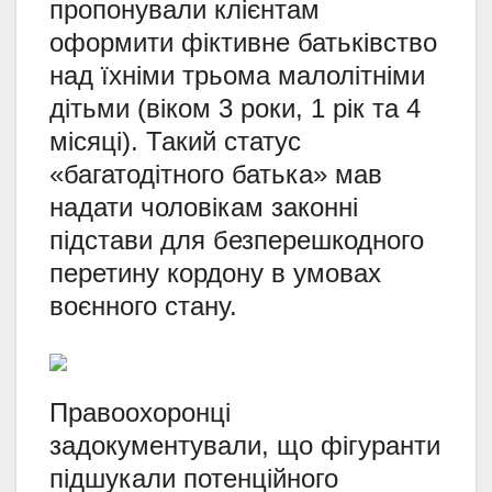
пропонували клієнтам
оформити фіктивне батьківство
над їхніми трьома малолітніми
дітьми (віком 3 роки, 1 рік та 4
місяці). Такий статус
«багатодітного батька» мав
надати чоловікам законні
підстави для безперешкодного
перетину кордону в умовах
воєнного стану.
Правоохоронці
задокументували, що фігуранти
підшукали потенційного