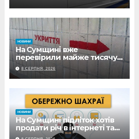
НОВИНИ
На Сумщині вже
перевірили майже тисячу
укриттів: де виявили
8 СЕРПНЯ, 2026
замкнені двері
НОВИНИ
На Сумщині підліток хотів
продати річ в інтернеті та
втратив 39,2 тис. грн з