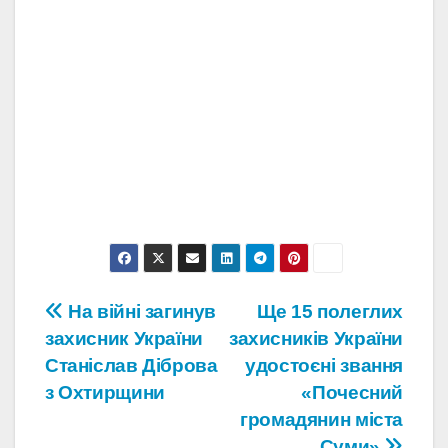
Навігація
На війні загинув
Ще 15 полеглих
захисник України
захисників України
записів
Станіслав Діброва
удостоєні звання
з Охтирщини
«Почесний
громадянин міста
Суми»