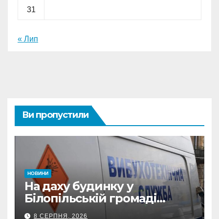
31
« Лип
Ви пропустили
НОВИНИ
На даху будинку у
Білопільській громаді
знайшли 120-мм міну
8 СЕРПНЯ, 2026