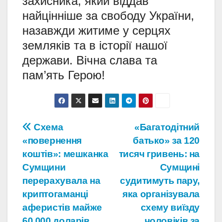
захисника, який віддав
найцінніше за свободу України,
назавжди житиме у серцях
земляків та в історії нашої
держави. Вічна слава та
пам’ять Герою!
Навігація
Схема
«Багатодітний
«повернення
батько» за 120
записів
коштів»: мешканка
тисяч гривень: на
Сумщини
Сумщині
перерахувала на
судитимуть пару,
криптогаманці
яка організувала
аферистів майже
схему виїзду
60 000 доларів
чоловіків за