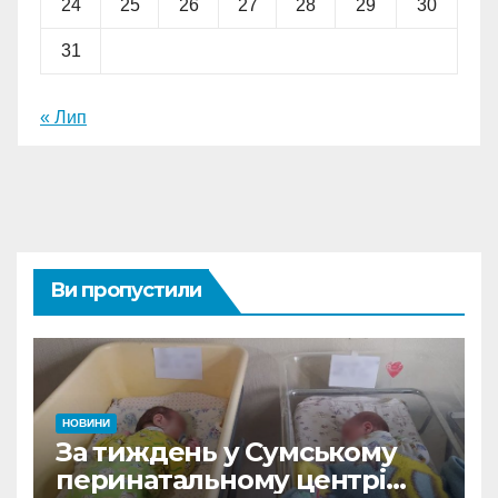
24
25
26
27
28
29
30
31
« Лип
Ви пропустили
НОВИНИ
За тиждень у Сумському
перинатальному центрі