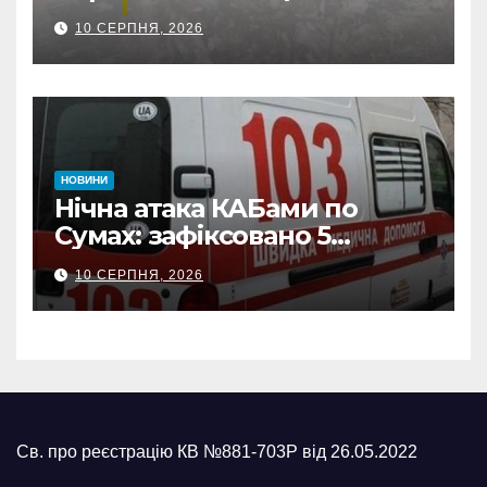
Сумщини документує
10 СЕРПНЯ, 2026
наслідки масованих
ворожих обстрілів
НОВИНИ
Нічна атака КАБами по
Сумах: зафіксовано 5
влучань, щонайменше
10 СЕРПНЯ, 2026
п’ятеро поранених
Св. про реєстрацію КВ №881-703Р від 26.05.2022