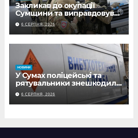
Закликав до окупації
Сумщини та виправдовував
обстріли: СБУ викрила
6 СЕРПНЯ, 2026
прокремлівського агітатора
з Охтирки
НОВИНИ
У Сумах поліцейські та
рятувальники знешкодили
500-кілограмову авіабомбу
6 СЕРПНЯ, 2026
росіян