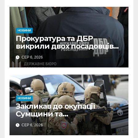
НОВИНИ
Прокуратура та ДБР
викрили двох посадовців
ДПС Сумщини на вимаганні
СЕР 6, 2026
неправомірної вигоди у
ФОПа
НОВИНИ
Закликав до окупації
Сумщини та
виправдовував обстріли:
СЕР 6, 2026
СБУ викрила
прокремлівського агітатора