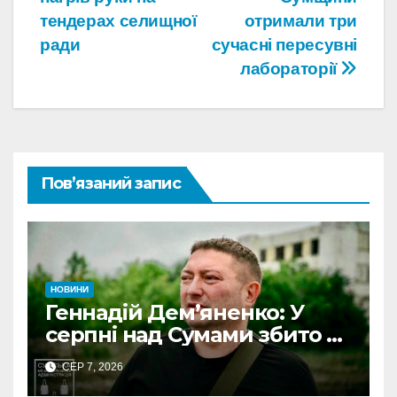
тендерах селищної
отримали три
ради
сучасні пересувні
лабораторії
Пов’язаний запис
НОВИНИ
Геннадій Дем’яненко: У
серпні над Сумами збито 6
КАБів
СЕР 7, 2026