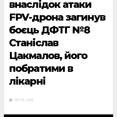
внаслідок атаки
FPV-дрона загинув
боєць ДФТГ №8
Станіслав
Цакмалов, його
побратими в
лікарні
ТРА 25, 2026