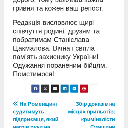
гривня та кожен ваш репост.
Редакція висловлює щирі
співчуття родині, друзям та
побратимам Станіслава
Цакмалова. Вічна і світла
пам’ять захиснику України!
Одужання пораненим бійцям.
Помстимося!
Навігація
На Роменщині
Збір доказів на
судитимуть
місцях прильотів:
записів
підприємця, який
криміналісти
нагрів руки на
Сумщини