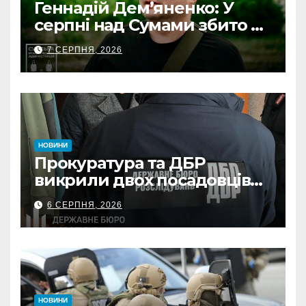
Геннадій Дем’яненко: У
серпні над Сумами збито 6
КАБів
7 СЕРПНЯ, 2026
НОВИНИ
Прокуратура та ДБР
викрили двох посадовців
ДПС Сумщини на вимаганні
6 СЕРПНЯ, 2026
неправомірної вигоди у
ФОПа
НОВИНИ