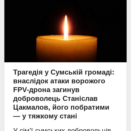
Трагедія у Сумській громаді:
внаслідок атаки ворожого
FPV-дрона загинув
доброволець Станіслав
Цакмалов, його побратими
— у тяжкому стані
У сім’ї сумських добровольців