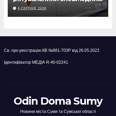
500-кілограмову авіабомбу
6 СЕРПНЯ, 2026
росіян
Св. про реєстрацію КВ №881-703Р від 26.05.2022
Ідентифікатор МЕДІА R-40-02241
Odin Doma Sumy
Новини міста Суми та Сумської області