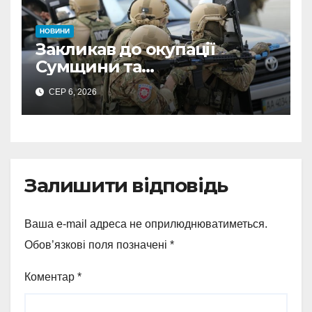
НОВИНИ
Закликав до окупації
Сумщини та
виправдовував обстріли:
СЕР 6, 2026
СБУ викрила
прокремлівського агітатора
з Охтирки
Залишити відповідь
Ваша e-mail адреса не оприлюднюватиметься.
Обов’язкові поля позначені
*
Коментар
*