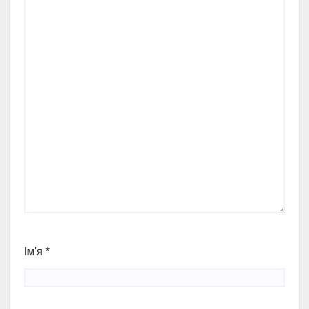
Ім'я
*