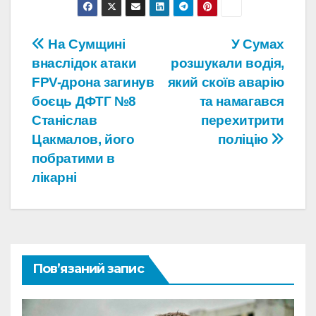
Навігація
На Сумщині
У Сумах
внаслідок атаки
розшукали водія,
записів
FPV-дрона загинув
який скоїв аварію
боєць ДФТГ №8
та намагався
Станіслав
перехитрити
Цакмалов, його
поліцію
побратими в
лікарні
Пов’язаний запис