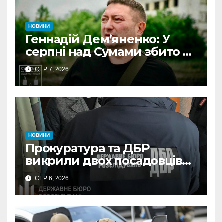
НОВИНИ
Геннадій Дем’яненко: У
серпні над Сумами збито 6
КАБів
СЕР 7, 2026
НОВИНИ
Прокуратура та ДБР
викрили двох посадовців
ДПС Сумщини на вимаганні
СЕР 6, 2026
неправомірної вигоди у
ФОПа