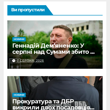
Ви пропустили
НОВИНИ
Геннадій Дем’яненко: У
серпні над Сумами збито 6
КАБів
7 СЕРПНЯ, 2026
НОВИНИ
Прокуратура та ДБР
викрили двох посадовців