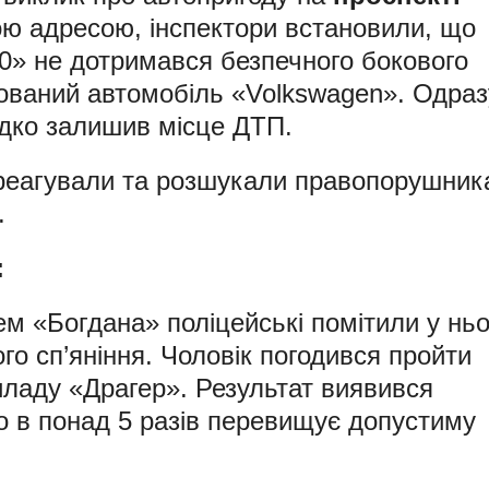
ою адресою, інспектори встановили, що
0» не дотримався безпечного бокового
кований автомобіль «Volkswagen». Одраз
идко залишив місце ДТП.
реагували та розшукали правопорушник
.
:
ем «Богдана» поліцейські помітили у ньо
ого сп’яніння. Чоловік погодився пройти
иладу «Драгер». Результат виявився
о в понад 5 разів перевищує допустиму