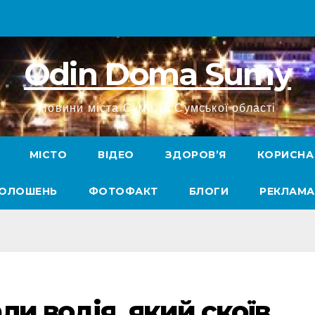
Odin Doma Sumy
Новини міста Суми та Сумської області
МІСТО
ВІДЕО
ЗДОРОВ’Я
КОРИСНА
ГОЛОШЕНЬ
ФОТОФАКТ
БЛОГИ
РЕКЛАМА
и водія, який скоїв