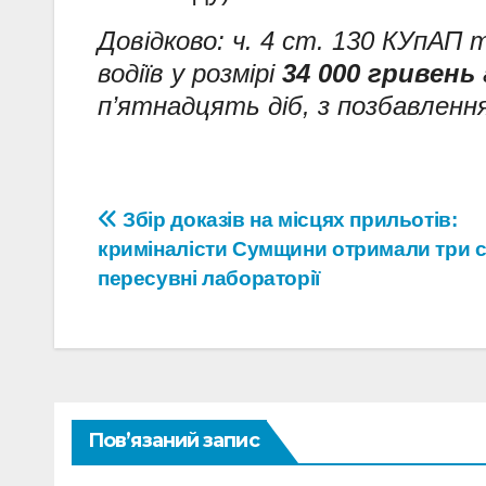
Довідково: ч. 4 ст. 130 КУпАП
водіїв у розмірі
34 000 гривень
п’ятнадцять діб, з позбавленн
Навігація
Збір доказів на місцях прильотів:
криміналісти Сумщини отримали три с
записів
пересувні лабораторії
Пов’язаний запис