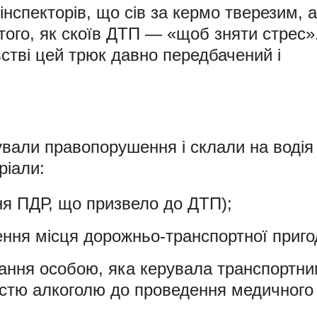
нспекторів, що сів за кермо тверезим, а
 того, як скоїв ДТП — «щоб зняти стрес»
стві цей трюк давно передбачений і
ували правопорушення і склали на водія
ріали:
я ПДР, що призвело до ДТП);
ня місця дорожньо-транспортної приго
ння особою, яка керувала транспортн
частю алкоголю до проведення медичного