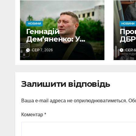
НОВИНИ
НОВИНИ
Геннадій
Про
Дем’яненко: У
ДБР
серпні над Сумами
пос
СЕР 7, 2026
СЕР 6
збито 6 КАБів
Сум
вим
неп
виг
Залишити відповідь
Ваша e-mail адреса не оприлюднюватиметься.
Обо
Коментар
*