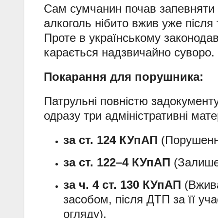
Сам сумчанин почав запевняти і
алкоголь нібито вжив уже після
Проте в українському законодав
карається надзвичайно суворо.
Покарання для порушника:
Патрульні повністю задокумент
одразу три адміністративні мате
за ст. 124 КУпАП
(Порушенн
за ст. 122–4 КУпАП
(Залишен
за ч. 4 ст. 130 КУпАП
(Вжива
засобом, після ДТП за її у
огляду).