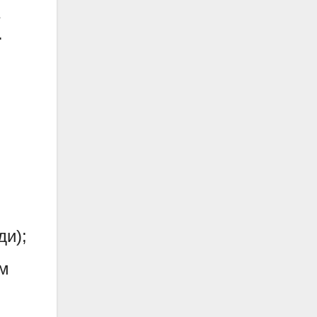
.
ди);
им