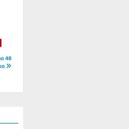
о 48
нко