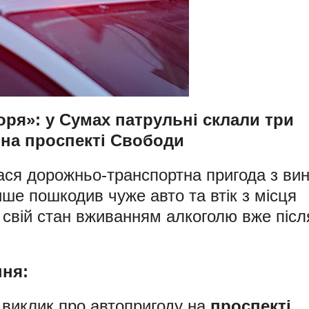
горя»: у Сумах патрульні склали три
 на проспекті Свободи
ася дорожньо-транспортна пригода з ви
ише пошкодив чуже авто та втік з місця
и свій стан вживанням алкоголю вже післ
ння:
 виклик про автопригоду на
проспекті