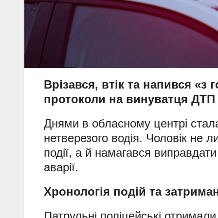
Врізався, втік та напився «з 
протоколи на винуватця ДТП
Днями в обласному центрі стал
нетверезого водія. Чоловік не л
події, а й намагався виправдат
аварії.
Хронологія подій та затрима
Патрульні поліцейські отримали