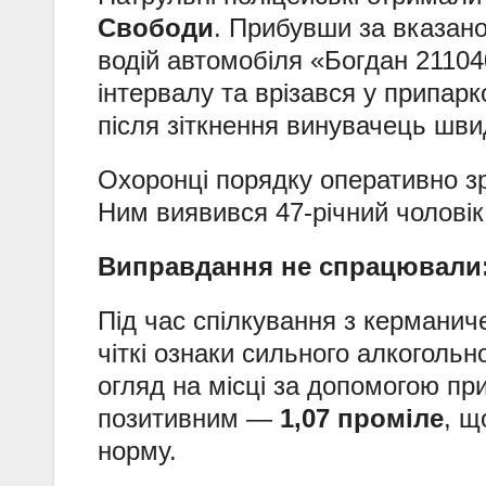
Свободи
. Прибувши за вказан
водій автомобіля «Богдан 21104
інтервалу та врізався у припар
після зіткнення винувачець шв
Охоронці порядку оперативно з
Ним виявився 47-річний чоловік
Виправдання не спрацювали
Під час спілкування з керманич
чіткі ознаки сильного алкогольн
огляд на місці за допомогою пр
позитивним —
1,07 проміле
, щ
норму.