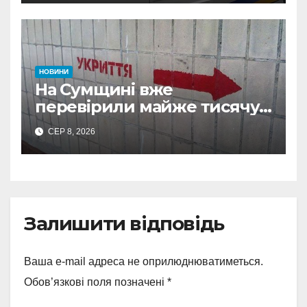
НОВИНИ
На Сумщині вже
перевірили майже тисячу
укриттів: де виявили
СЕР 8, 2026
замкнені двері
Залишити відповідь
Ваша e-mail адреса не оприлюднюватиметься.
Обов’язкові поля позначені
*