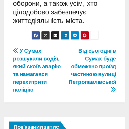
оборони, а також усім, хто
цілодобово забезпечує
життєдіяльність міста.
Навігація
У Сумах
Від сьогодні в
розшукали водія,
Сумах буде
записів
який скоїв аварію
обмежено проїзд
та намагався
частиною вулиці
перехитрити
Петропавлівської
поліцію
Пов’язаний запис