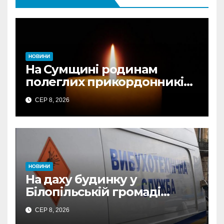
НОВИНИ
На Сумщині родинам
полеглих прикордонників
передали державні
СЕР 8, 2026
нагороди та відомчі
відзнаки
НОВИНИ
На даху будинку у
Білопільській громаді
знайшли 120-мм міну
СЕР 8, 2026