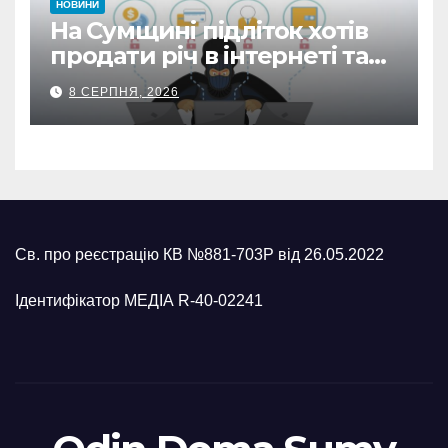
НОВИНИ
На Сумщині підліток хотів
продати річ в інтернеті та
втратив 39,2 тис. грн з
8 СЕРПНЯ, 2026
карток матері
Св. про реєстрацію КВ №881-703Р від 26.05.2022
Ідентифікатор МЕДІА R-40-02241