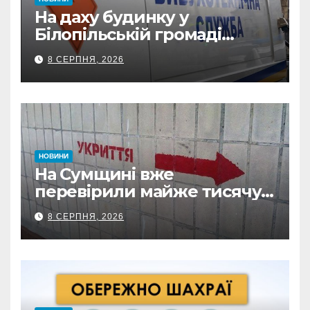
На даху будинку у
Білопільській громаді
знайшли 120-мм міну
8 СЕРПНЯ, 2026
НОВИНИ
На Сумщині вже
перевірили майже тисячу
укриттів: де виявили
8 СЕРПНЯ, 2026
замкнені двері