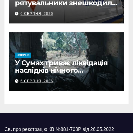
рятувальники знешкодили
500-кілограмову авіабомбу
6 СЕРПНЯ, 2026
росіян
НОВИНИ
У Сумах триває ліквідація
наслідків нічного
масованого удару КАБами
6 СЕРПНЯ, 2026
Св. про реєстрацію КВ №881-703Р від 26.05.2022