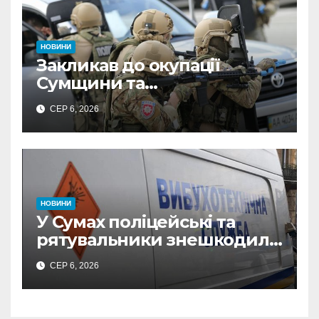
НОВИНИ
Закликав до окупації
Сумщини та
виправдовував обстріли:
СЕР 6, 2026
СБУ викрила
прокремлівського агітатора
з Охтирки
НОВИНИ
У Сумах поліцейські та
рятувальники знешкодили
500-кілограмову авіабомбу
СЕР 6, 2026
росіян