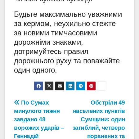
Будьте максимально уважними
за кермом, неухильно стежте
за новими тимчасовими
дорожніми знаками,
дотримуйтесь правил
дорожнього руху та поважайте
один одного.
Навігація
По Сумах
Обстріли 49
минулого тижня
населених пунктів
записів
завдано 48
Сумщини: один
ворожих ударів –
загиблий, четверо
Геннадій
поранених та