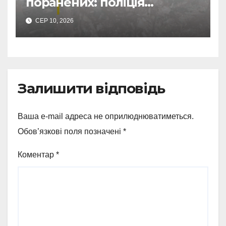
поранених: поліція
Сумщини документує
СЕР 10, 2026
наслідки масованих
ворожих обстрілів
Залишити відповідь
Ваша e-mail адреса не оприлюднюватиметься.
Обов’язкові поля позначені
*
Коментар
*