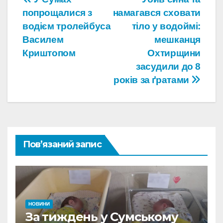
Навігація
попрощалися з
намагався сховати
записів
водієм тролейбуса
тіло у водоймі:
Василем
мешканця
Криштопом
Охтирщини
засудили до 8
років за ґратами
Пов’язаний запис
НОВИНИ
За тиждень у Сумському