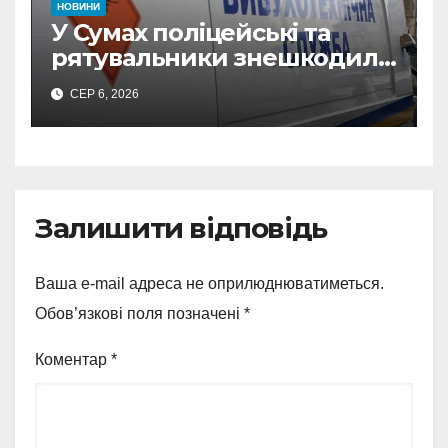
НОВИНИ
У Сумах поліцейські та
рятувальники знешкодили
500-кілограмову авіабомбу
СЕР 6, 2026
росіян
Залишити відповідь
Ваша e-mail адреса не оприлюднюватиметься.
Обов’язкові поля позначені
*
Коментар
*