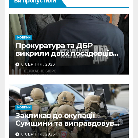
Ви пропустили
НОВИНИ
Прокуратура та ДБР
викрили двох посадовців
ДПС Сумщини на вимаганні
6 СЕРПНЯ, 2026
неправомірної вигоди у
ФОПа
НОВИНИ
Закликав до окупації
Сумщини та виправдовував
обстріли: СБУ викрила
6 СЕРПНЯ, 2026