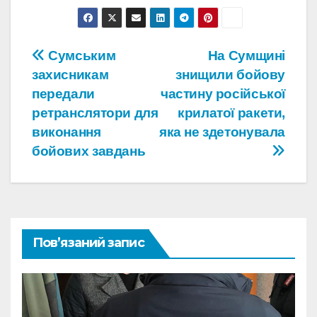
Навігація
Сумським
На Сумщині
захисникам
знищили бойову
записів
передали
частину російської
ретранслятори для
крилатої ракети,
виконання
яка не здетонувала
бойових завдань
Пов’язаний запис