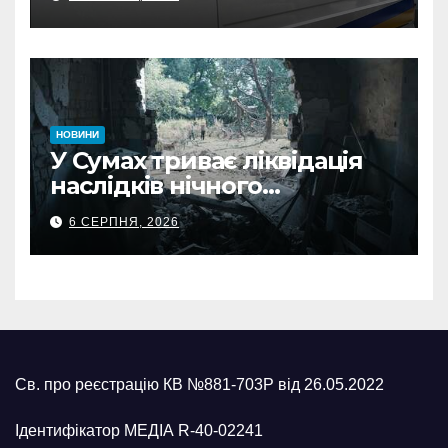
росіян
НОВИНИ
У Сумах триває ліквідація
наслідків нічного
масованого удару КАБами
6 СЕРПНЯ, 2026
Св. про реєстрацію КВ №881-703Р від 26.05.2022
Ідентифікатор МЕДІА R-40-02241