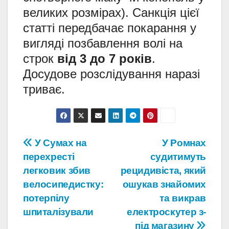
великих розмірах). Санкція цієї
статті передбачає покарання у
вигляді позбавлення волі на
строк
від 3 до 7 років
.
Досудове розслідування наразі
триває.
Навігація
У Сумах на
У Ромнах
перехресті
судитимуть
записів
легковик збив
рецидивіста, який
велосипедистку:
ошукав знайомих
потерпілу
та викрав
шпиталізували
електроскутер з-
під магазину