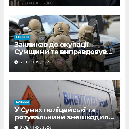
неправомірної вигоди у
ФОПа
НОВИНИ
Закликав до окупації
Сумщини та виправдовував
обстріли: СБУ викрила
6 СЕРПНЯ, 2026
прокремлівського агітатора
з Охтирки
НОВИНИ
У Сумах поліцейські та
рятувальники знешкодили
500-кілограмову авіабомбу
6 СЕРПНЯ, 2026