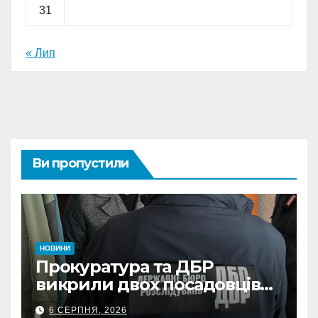
31
« Лип
Ви пропустили
НОВИНИ
Прокуратура та ДБР
викрили двох посадовців
ДПС Сумщини на вимаганні
6 СЕРПНЯ, 2026