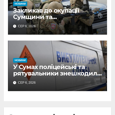
НОВИНИ
Закликав до окупації
Сумщини та
виправдовував обстріли:
СЕР 6, 2026
СБУ викрила
прокремлівського агітатора
з Охтирки
НОВИНИ
У Сумах поліцейські та
рятувальники знешкодили
500-кілограмову авіабомбу
СЕР 6, 2026
росіян