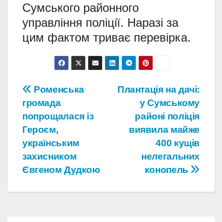
Сумського районного
управління поліції. Наразі за
цим фактом триває перевірка.
Навігація
Роменська
Плантація на дачі:
громада
у Сумському
записів
попрощалася із
районі поліція
Героєм,
виявила майже
українським
400 кущів
захисником
нелегальних
Євгеном Дудкою
конопель