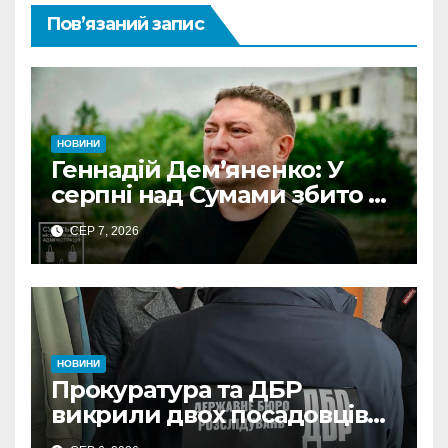
Пов’язаний запис
НОВИНИ
Геннадій Дем’яненко: У
серпні над Сумами збито 6
КАБів
СЕР 7, 2026
НОВИНИ
Прокуратура та ДБР
викрили двох посадовців
ДПС Сумщини на вимаганні