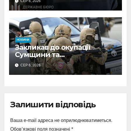
СЕР 6, 2026
неправомірної вигоди у
ФОПа
НОВИНИ
Закликав до окупації
Сумщини та
виправдовував обстріли:
СЕР 6, 2026
СБУ викрила
прокремлівського агітатора
з Охтирки
Залишити відповідь
Ваша e-mail адреса не оприлюднюватиметься.
Обов’язкові поля позначені
*