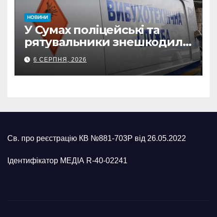
НОВИНИ
У Сумах поліцейські та
рятувальники знешкодили
500-кілограмову авіабомбу
6 СЕРПНЯ, 2026
росіян
Св. про реєстрацію КВ №881-703Р від 26.05.2022
Ідентифікатор МЕДІА R-40-02241