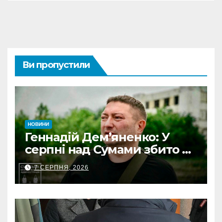
Ви пропустили
НОВИНИ
Геннадій Дем’яненко: У
серпні над Сумами збито 6
КАБів
7 СЕРПНЯ, 2026