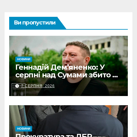
Ви пропустили
НОВИНИ
Геннадій Дем’яненко: У
серпні над Сумами збито 6
КАБів
7 СЕРПНЯ, 2026
НОВИНИ
Прокуратура та ДБР