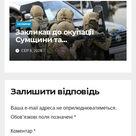
НОВИНИ
Закликав до окупації
Сумщини та
виправдовував обстріли:
СЕР 6, 2026
СБУ викрила
прокремлівського агітатора
з Охтирки
Залишити відповідь
Ваша e-mail адреса не оприлюднюватиметься.
Обов’язкові поля позначені
*
Коментар
*