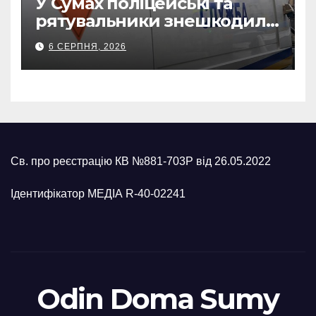
У Сумах поліцейські та
рятувальники знешкодили
500-кілограмову авіабомбу
6 СЕРПНЯ, 2026
росіян
Св. про реєстрацію КВ №881-703Р від 26.05.2022
Ідентифікатор МЕДІА R-40-02241
Odin Doma Sumy