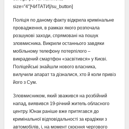
size=”4″]ЧИТАТИ[/su_button]
Поліція по даному факту відкрила кримінальне
провадження, в рамках якого розпочала
розшукові заходи, спрямовані на пошук
зловмисника. Викрили останнього завдяки
мобільному телефону потерпілого –
викрадений смартфон «засвітився» у Києві.
Поліцейські знайшли нового власника,
вилучили апарат та дізналися, хто й коли привіз
його з Сум.
Зловмисником, який зважився на розбійний
напад, виявився 19-річний житель обласного
центру. Юнак раніше вже притягався до
кримінальної відповідальності за крадіжки з
автомобілів, і, на момент скоєння чергового