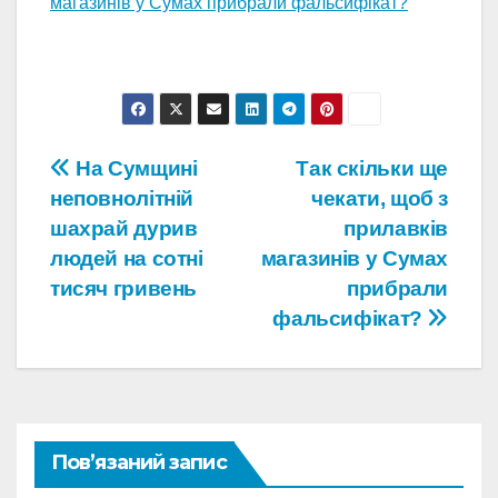
магазинів у Сумах прибрали фальсифікат?
Навігація
На Сумщині
Так скільки ще
неповнолітній
чекати, щоб з
записів
шахрай дурив
прилавків
людей на сотні
магазинів у Сумах
тисяч гривень
прибрали
фальсифікат?
Пов’язаний запис