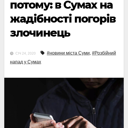
потому: в Сумах на
жадібності погорів
злочинець
#новини міста Суми
,
#Розбійний
СІЧ 24, 2020
напад у Сумах