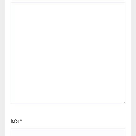
Ім'я
*