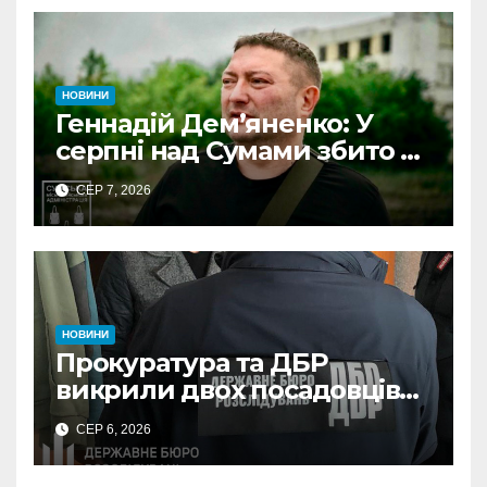
НОВИНИ
Геннадій Дем’яненко: У
серпні над Сумами збито 6
КАБів
СЕР 7, 2026
НОВИНИ
Прокуратура та ДБР
викрили двох посадовців
ДПС Сумщини на вимаганні
СЕР 6, 2026
неправомірної вигоди у
ФОПа