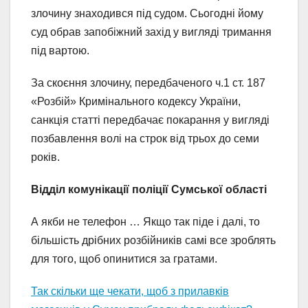
злочину знаходився під судом. Сьогодні йому
суд обрав запобіжний захід у вигляді тримання
під вартою.
За скоєння злочину, передбаченого ч.1 ст. 187
«Розбій» Кримінального кодексу України,
санкція статті передбачає покарання у вигляді
позбавлення волі на строк від трьох до семи
років.
Відділ комунікації поліції Сумської області
А якби не телефон … Якщо так піде і далі, то
більшість дрібних pозбійників самі все зроблять
для того, щоб опинитися за гратами.
Так скільки ще чекати, щоб з прилавків