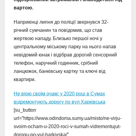
вартою.
Наприкінці липня до поліції звернувся 32-
річний сумчанин та повідомив, що став
жертвою нападу. Близько першої ночі у
центральному міському парку на нього напав
невідомий юнак і відібрав дорогий сенсорний
телефон, наручний годинник, срібний
ланцюжок, банківську картку та ключі від
квартири.
Не вірю своїм очам: у 2020 році в Сумах
відремонтують дорогу по вул Харківська
[su_button
url=”https://www.odindoma.sumy.ua/misto/ne-virju-
svoim-ocham-u-2020-roci-v-sumah-vidremontujut-
dorogu-po-vul-harkivska/”