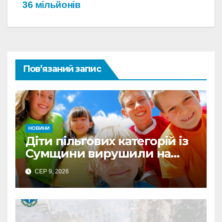
36 мільйонів
Пов’язаний запис
НОВИНИ
Діти пільгових категорій із
Сумщини вирушили на
оздоровлення до Польщі
СЕР 9, 2026