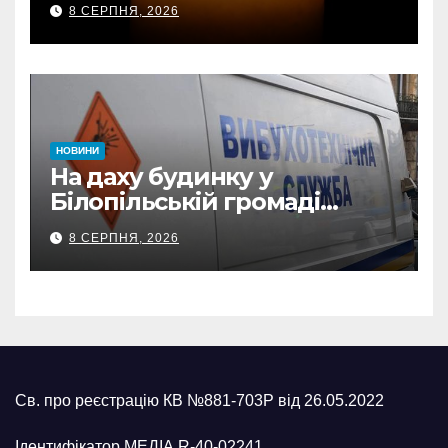
8 СЕРПНЯ, 2026
нагороди та відомчі
відзнаки
НОВИНИ
На даху будинку у
Білопільській громаді
знайшли 120-мм міну
8 СЕРПНЯ, 2026
Св. про реєстрацію КВ №881-703Р від 26.05.2022
Ідентифікатор МЕДІА R-40-02241