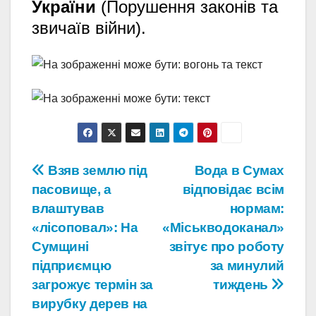
України
(Порушення законів та
звичаїв війни).
Навігація
Взяв землю під
Вода в Сумах
пасовище, а
відповідає всім
записів
влаштував
нормам:
«лісоповал»: На
«Міськводоканал»
Сумщині
звітує про роботу
підприємцю
за минулий
загрожує термін за
тиждень
вирубку дерев на