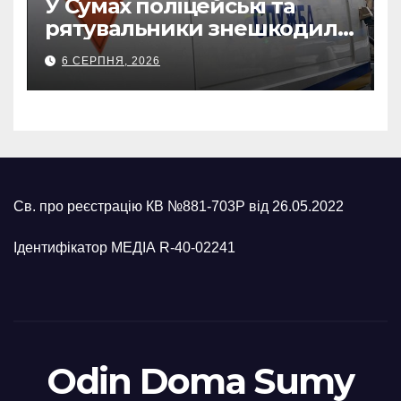
У Сумах поліцейські та
рятувальники знешкодили
500-кілограмову авіабомбу
6 СЕРПНЯ, 2026
росіян
Св. про реєстрацію КВ №881-703Р від 26.05.2022
Ідентифікатор МЕДІА R-40-02241
Odin Doma Sumy