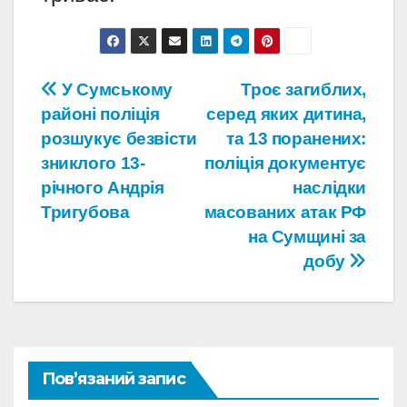
Навігація
У Сумському
Троє загиблих,
районі поліція
серед яких дитина,
записів
розшукує безвісти
та 13 поранених:
зниклого 13-
поліція документує
річного Андрія
наслідки
Тригубова
масованих атак РФ
на Сумщині за
добу
Пов’язаний запис