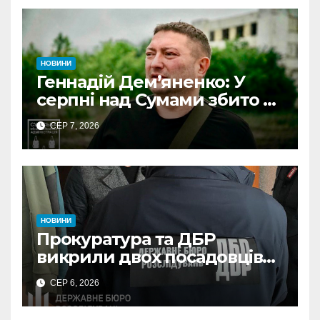
НОВИНИ
Геннадій Дем’яненко: У
серпні над Сумами збито 6
КАБів
СЕР 7, 2026
НОВИНИ
Прокуратура та ДБР
викрили двох посадовців
ДПС Сумщини на вимаганні
СЕР 6, 2026
неправомірної вигоди у
ФОПа