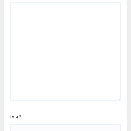
Ім'я
*