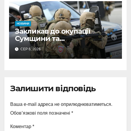
НОВИНИ
Закликав до окупації
Сумщини та
виправдовував обстріли:
СЕР 6, 2026
СБУ викрила
прокремлівського агітатора
з Охтирки
Залишити відповідь
Ваша e-mail адреса не оприлюднюватиметься.
Обов’язкові поля позначені
*
Коментар
*