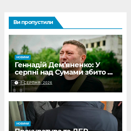
Ви пропустили
НОВИНИ
Геннадій Дем’яненко: У
серпні над Сумами збито 6
КАБів
7 СЕРПНЯ, 2026
НОВИНИ