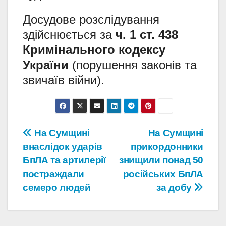
Досудове розслідування
здійснюється за
ч. 1 ст. 438
Кримінального кодексу
України
(порушення законів та
звичаїв війни).
Навігація
На Сумщині
На Сумщині
внаслідок ударів
прикордонники
записів
БпЛА та артилерії
знищили понад 50
постраждали
російських БпЛА
семеро людей
за добу