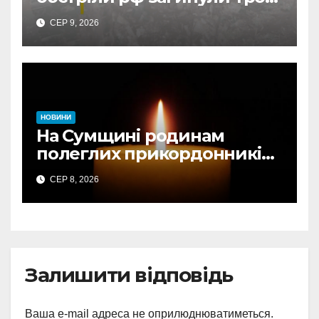
людей, є поранені: понад
СЕР 9, 2026
80 ударів по 22 громадах
НОВИНИ
На Сумщині родинам
полеглих прикордонників
передали державні
СЕР 8, 2026
нагороди та відомчі
відзнаки
Залишити відповідь
Ваша e-mail адреса не оприлюднюватиметься.