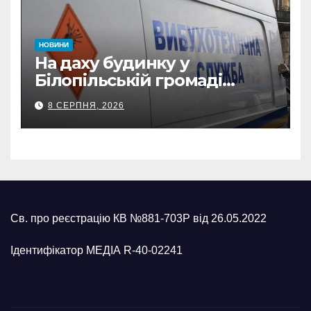
НОВИНИ
На даху будинку у
Білопільській громаді
знайшли 120-мм міну
8 СЕРПНЯ, 2026
Св. про реєстрацію КВ №881-703Р від 26.05.2022
Ідентифікатор МЕДІА R-40-02241