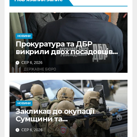
НОВИНИ
Прокуратура та ДБР
викрили двох посадовців
ДПС Сумщини на вимаганні
СЕР 6, 2026
неправомірної вигоди у
ФОПа
НОВИНИ
Закликав до окупації
Сумщини та
виправдовував обстріли:
СЕР 6, 2026
СБУ викрила