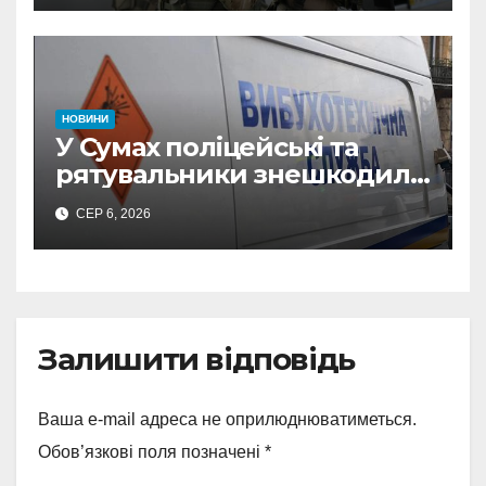
прокремлівського агітатора
з Охтирки
НОВИНИ
У Сумах поліцейські та
рятувальники знешкодили
500-кілограмову авіабомбу
СЕР 6, 2026
росіян
Залишити відповідь
Ваша e-mail адреса не оприлюднюватиметься.
Обов’язкові поля позначені
*