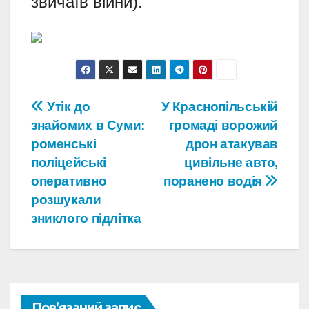
звичаїв війни).
Навігація
Утік до
У Краснопільській
знайомих в Суми:
громаді ворожий
записів
роменські
дрон атакував
поліцейські
цивільне авто,
оперативно
поранено водія
розшукали
зниклого підлітка
Пов’язаний запис