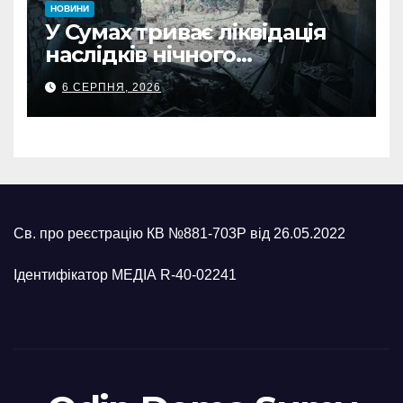
НОВИНИ
У Сумах триває ліквідація
наслідків нічного
масованого удару КАБами
6 СЕРПНЯ, 2026
Св. про реєстрацію КВ №881-703Р від 26.05.2022
Ідентифікатор МЕДІА R-40-02241