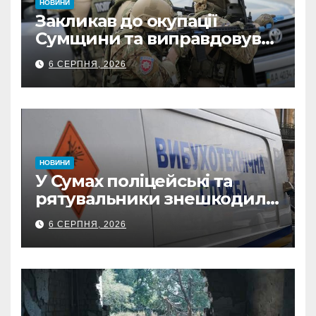
НОВИНИ
Закликав до окупації
Сумщини та виправдовував
обстріли: СБУ викрила
6 СЕРПНЯ, 2026
прокремлівського агітатора
з Охтирки
НОВИНИ
У Сумах поліцейські та
рятувальники знешкодили
500-кілограмову авіабомбу
6 СЕРПНЯ, 2026
росіян