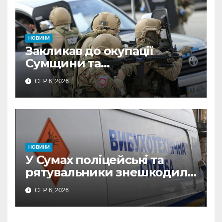
НОВИНИ
Закликав до окупації
Сумщини та
виправдовував обстріли:
СЕР 6, 2026
СБУ викрила
прокремлівського агітатора
з Охтирки
НОВИНИ
У Сумах поліцейські та
рятувальники знешкодили
500-кілограмову авіабомбу
СЕР 6, 2026
росіян