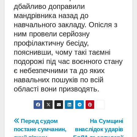
дбайливо доправили
мандрівника назад до
навчального закладу. Опісля з
ним провели серйозну
профілактичну бесіду,
пояснивши, чому такі таємні
подорожі під час воєнного стану
є небезпечними та до яких
навальних пошуків по всій
області вони призводять.
Навігація
Перед судом
На Сумщині
постане сумчанин,
внаслідок ударів
записів