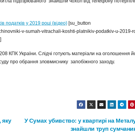
житла підозрюваного знайшли чохол від телефону потерпіло
 податків у 2019 році (відео)
[su_button
hinovniki-v-sumah-vitrachali-koshti-platnikiv-podatkiv-u-2019-ro
]
208 КПК України. Слідчі готують матеріали на оголошення 
 суду про обрання зловмиснику запобіжного заходу.
 яку
У Сумах убивство: у квартирі на Метал
знайшли труп сумчани