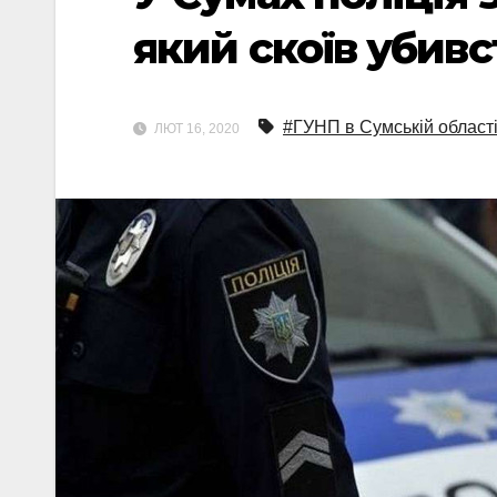
який скоїв убивс
#ГУНП в Сумській област
ЛЮТ 16, 2020