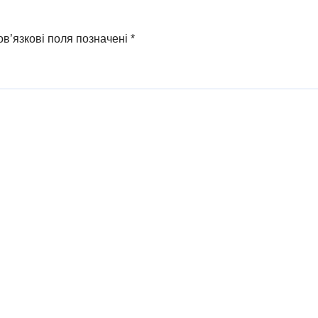
Охтирки
в’язкові поля позначені
*