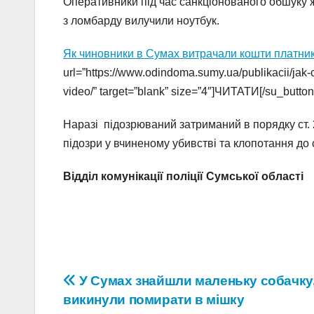
Оперативники під час санкціонованого обшуку 
з ломбарду вилучили ноутбук.
Як чиновники в Сумах витрачали кошти платників
url=”https://www.odindoma.sumy.ua/publikacii/jak-c
video/” target=”blank” size=”4″]ЧИТАТИ[/su_button
Наразі підозрюваний затриманий в порядку ст. 
підозри у вчиненому убивстві та клопотання до
Відділ комунікації поліції Сумської області
Навігація
У Сумах знайшли маленьку собачку,
викинули помирати в мішку