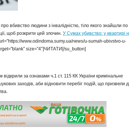
про вбивство людини з інвалідністю, тіло якого знайшли по
ії, щоб розкрити цей злочин.
У Сумах убивство: у квартирі 
url=”https://www.odindoma.sumy.ua/news/u-sumah-ubivstvo-u-
target=”blank” size=”4″]ЧИТАТИ[/su_button]
м відкрили за ознаками ч.1 ст. 115 КК України кримінальне
кових заходів, аби відновити перебіг подій, що призвели 
тва.