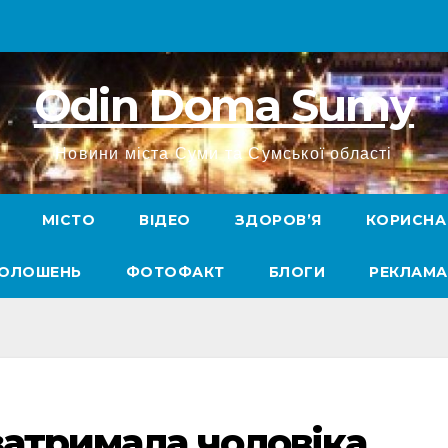
Odin Doma Sumy
Новини міста Суми та Сумської області
МІСТО
ВІДЕО
ЗДОРОВ’Я
КОРИСНА
ГОЛОШЕНЬ
ФОТОФАКТ
БЛОГИ
РЕКЛАМА
затримала чоловіка,