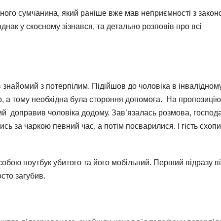
ічного сумчанина, який раніше вже мав неприємності з закон
днак у скоєному зізнався, та детально розповів про всі
в знайомий з потерпілим. Підійшов до чоловіка в інвалідном
ло, а тому необхідна була стороння допомога. На пропозицію
й доправив чоловіка додому. Зав’язалась розмова, господ
сь за чаркою певний час, а потім посварилися. І гість схоп
обою ноутбук убитого та його мобільний. Перший відразу від
осто загубив.