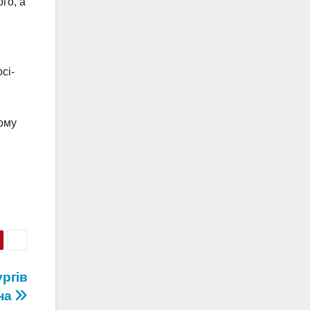
го, а
ci-
йому
ургів
на