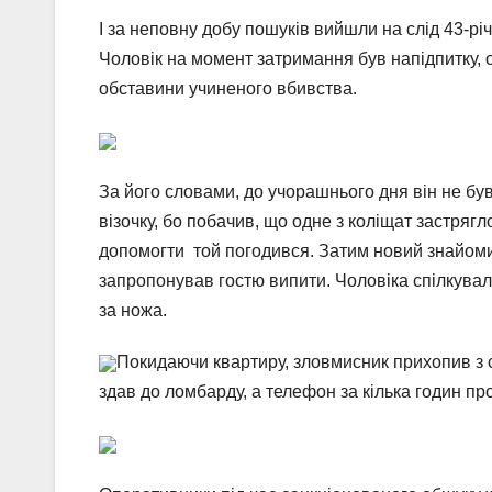
І за неповну добу пошуків вийшли на слід 43-р
Чоловік на момент затримання був напідпитку, о
обставини учиненого вбивства.
За його словами, до учорашнього дня він не бу
візочку, бо побачив, що одне з коліщат застряг
допомогти той погодився. Затим новий знайоми
запропонував гостю випити. Чоловіка спілкували
за ножа.
Покидаючи квартиру, зловмисник прихопив з с
здав до ломбарду, а телефон за кілька годин пр