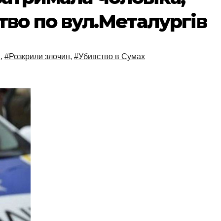
тво по вул.Металургів
і
,
#Розкрили злочин
,
#Убивство в Сумах