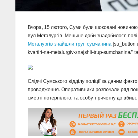
Вчора, 15 лютого, Суми були шоковані новиною 
вул.Металургів. Меньше доби знадобилося поліц
Металургів знайшли труп сумчанина
[su_button 
kvartiri-na-metalurgiv-znajshli-trup-sumchanina/” 
Слідчі Сумського відділу поліції за даним факто
провадження. Оперативники розпочали ряд пошу
смерті потерпілого, та особу, причетну до вбивс