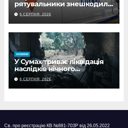
рятувальники знешкодили
500-кілограмову авіабомбу
6 СЕРПНЯ, 2026
росіян
НОВИНИ
У Сумах триває ліквідація
наслідків нічного
масованого удару КАБами
6 СЕРПНЯ, 2026
Св. про реєстрацію КВ №881-703Р від 26.05.2022