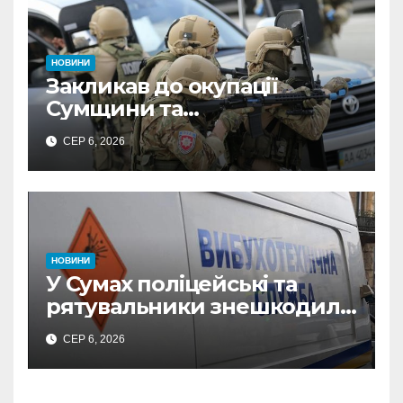
НОВИНИ
Закликав до окупації
Сумщини та
виправдовував обстріли:
СЕР 6, 2026
СБУ викрила
прокремлівського агітатора
з Охтирки
НОВИНИ
У Сумах поліцейські та
рятувальники знешкодили
500-кілограмову авіабомбу
СЕР 6, 2026
росіян