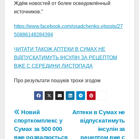
Ждём новостей от более осведомлённый
источников.”
https://www.facebook.com/osadchenko.v/posts/27
50886148284394
ЧИТАТИ ТАКОЖ АПТЕКИ В СУМАХ НЕ
ВІДПУСКАТИМУТЬ ІНСУЛІН ЗА РЕЦЕПТОМ
ВЖЕ С СЕРЕДИНИ ЛИСТОПАДА
Про результати пошуків трохи згодом
Навігація
Новий
Аптеки в Сумах не
спорткомплекс у
відпускатимуть
записів
Сумах за 500 000
інсулін за
вже розвалюється
рецептом вже с