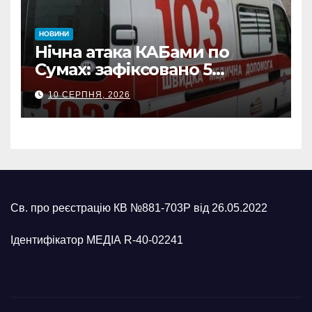
НОВИНИ
Нічна атака КАБами по
Сумах: зафіксовано 5
влучань, щонайменше
10 СЕРПНЯ, 2026
п’ятеро поранених
Св. про реєстрацію КВ №881-703Р від 26.05.2022
Ідентифікатор МЕДІА R-40-02241