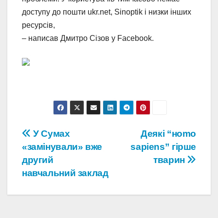
доступу до пошти ukr.net, Sinoptik і низки інших
ресурсів,
– написав Дмитро Сізов у Facebook.
Навігація
У Сумах
Деякі “нomo
«замінували» вже
sapiens” гірше
записів
другий
тварин
навчальний заклад