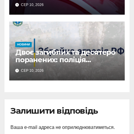
літня жінка: водія
СЕР 10, 2026
затримано
НОВИНИ
Двоє загиблих та десятеро
поранених: поліція
Сумщини документує
СЕР 10, 2026
наслідки масованих
ворожих обстрілів
Залишити відповідь
Ваша e-mail адреса не оприлюднюватиметься.