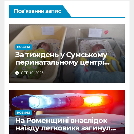
Пов’язаний запис
НОВИНИ
За тиждень у Сумському
перинатальному центрі
Пресвятої Діви Марії
СЕР 10, 2026
народилося 15 дітей
НОВИНИ
На Роменщині внаслідок
наїзду легковика загинула