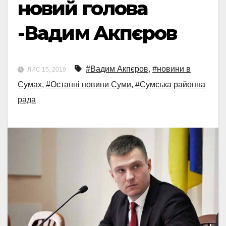
новий голова
-Вадим Акпєров
#Вадим Акпєров
,
#новини в
ЛИС 15, 2019
Сумах
,
#Останні новини Суми
,
#Сумська районна
рада