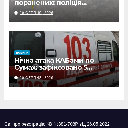
поранених: поліція
Сумщини документує
10 СЕРПНЯ, 2026
наслідки масованих
ворожих обстрілів
НОВИНИ
Нічна атака КАБами по
Сумах: зафіксовано 5
влучань, щонайменше
10 СЕРПНЯ, 2026
п’ятеро поранених
Св. про реєстрацію КВ №881-703Р від 26.05.2022