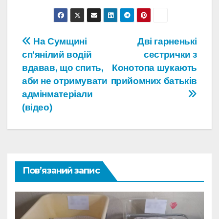
Навігація
На Сумщині
Дві гарненькі
сп’янілий водій
сестрички з
записів
вдавав, що спить,
Конотопа шукають
аби не отримувати
прийомних батьків
адмінматеріали
(відео)
Пов’язаний запис