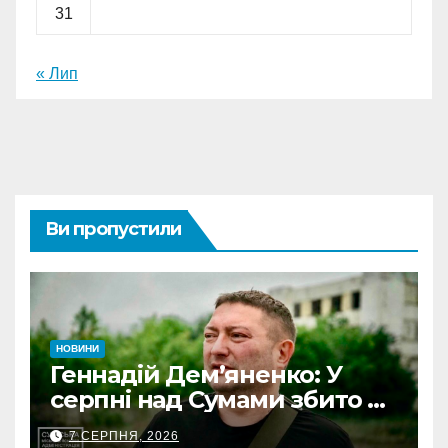
31
« Лип
Ви пропустили
НОВИНИ
Геннадій Дем’яненко: У
серпні над Сумами збито 6
КАБів
7 СЕРПНЯ, 2026