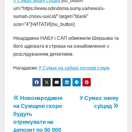
У Сумах знову суїцид
[su_button
url=”https://www.odindoma.sumy.ua/news/u-
sumah-znovu-suicid/” target=”blank”
size=”4″]ЧИТАТИ[/su_button]
Нещодавно НАБУ і САП обмежили Шершака та
його адвоката в строках на ознайомлення з
розслідуванням детективів.
Нагадаємо
У Сумах на хабарі погорів суддя
Навігація
Новонароджені
У Сумах знову
на Сумщині скоро
суїцид
записів
будуть
отримувати на
депозит по 50 000