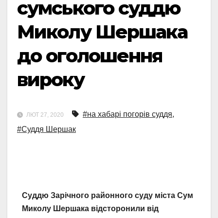
сумського суддю
Миколу Шершака
до оголошення
вироку
#на хабарі погорів суддя
,
ЛЮТ 27, 2020
#Суддя Шершак
Суддю Зарічного районного суду міста Сум
Миколу Шершака відсторонили від