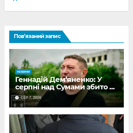
Пов’язаний запис
НОВИНИ
Геннадій Дем’яненко: У
серпні над Сумами збито 6
КАБів
СЕР 7, 2026