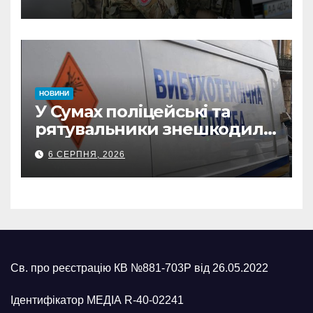
прокремлівського агітатора
з Охтирки
НОВИНИ
У Сумах поліцейські та
рятувальники знешкодили
500-кілограмову авіабомбу
6 СЕРПНЯ, 2026
росіян
Св. про реєстрацію КВ №881-703Р від 26.05.2022
Ідентифікатор МЕДІА R-40-02241