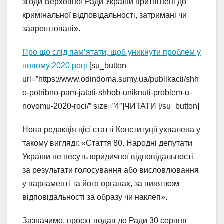
згоди Верховної Ради України притягнені до
кримінальної відповідальності, затримані чи
заарештовані».
Про що слід пам’ятати, щоб уникнути проблем у
новому 2020 році
[su_button
url=”https://www.odindoma.sumy.ua/publikacii/shh
o-potribno-pam-jatati-shhob-uniknuti-problem-u-
novomu-2020-roci/” size=”4″]ЧИТАТИ [/su_button]
Нова редакція цієї статті Конституції ухвалена у
такому вигляді: «Стаття 80. Народні депутати
України не несуть юридичної відповідальності
за результати голосування або висловлювання
у парламенті та його органах, за винятком
відповідальності за образу чи наклеп».
Зазначимо, проєкт подав до Ради 30 серпня