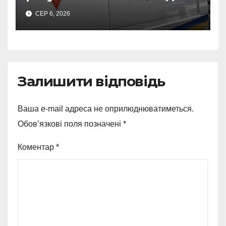
500-кілограмову авіабомбу
СЕР 6, 2026
росіян
Залишити відповідь
Ваша e-mail адреса не оприлюднюватиметься.
Обов’язкові поля позначені
*
Коментар
*