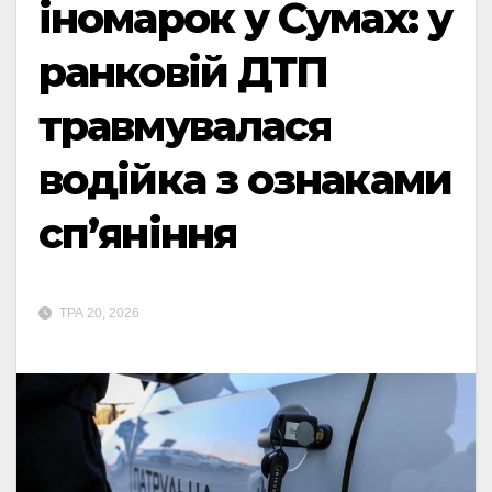
іномарок у Сумах: у
ранковій ДТП
травмувалася
водійка з ознаками
сп’яніння
ТРА 20, 2026