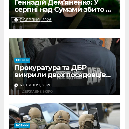
Геннадій Дем’яненко: У
серпні над Сумами збито 6
КАБів
7 СЕРПНЯ, 2026
НОВИНИ
Прокуратура та ДБР
викрили двох посадовців
ДПС Сумщини на вимаганні
6 СЕРПНЯ, 2026
неправомірної вигоди у
ФОПа
НОВИНИ