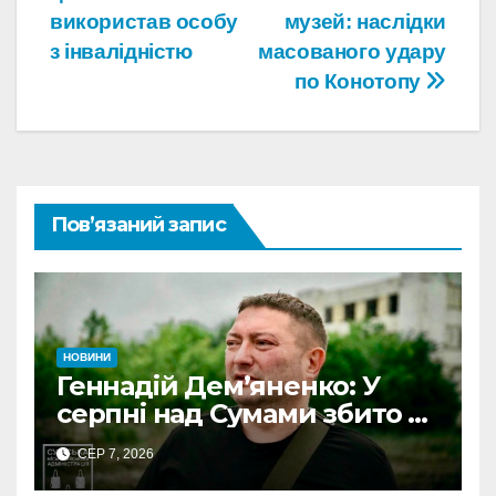
використав особу
музей: наслідки
з інвалідністю
масованого удару
по Конотопу
Пов’язаний запис
НОВИНИ
Геннадій Дем’яненко: У
серпні над Сумами збито 6
КАБів
СЕР 7, 2026