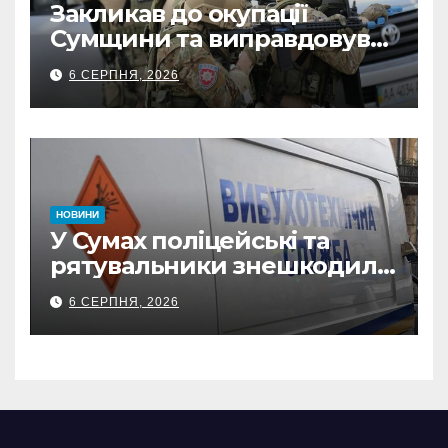
Закликав до окупації
Сумщини та виправдовував
обстріли: СБУ викрила
6 СЕРПНЯ, 2026
прокремлівського агітатора
з Охтирки
НОВИНИ
У Сумах поліцейські та
рятувальники знешкодили
500-кілограмову авіабомбу
6 СЕРПНЯ, 2026
росіян