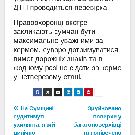
ДТП проводиться перевірка.
Правоохоронці вкотре
закликають сумчан бути
максимально уважними за
кермом, суворо дотримуватися
вимог дорожніх знаків та в
жодному разі не сідати за кермо
у нетверезому стані.
Навігація
На Сумщині
Зруйновано
судитимуть
поверхи у
записів
ухилянта, який
багатоповерхівці
цинічно
та понівечено