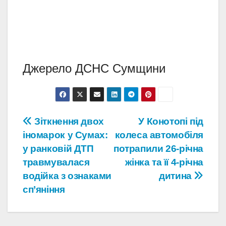
Джерело ДСНС Сумщини
Навігація
Зіткнення двох
У Конотопі під
іномарок у Сумах:
колеса автомобіля
записів
у ранковій ДТП
потрапили 26-річна
травмувалася
жінка та її 4-річна
водійка з ознаками
дитина
сп’яніння