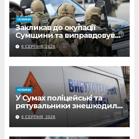
НОВИНИ
Закликав до окупації
Сумщини та виправдовував
обстріли: СБУ викрила
6 СЕРПНЯ, 2026
прокремлівського агітатора
з Охтирки
НОВИНИ
У Сумах поліцейські та
рятувальники знешкодили
500-кілограмову авіабомбу
6 СЕРПНЯ, 2026
росіян