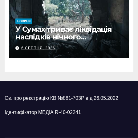
НОВИНИ
У Сумах триває ліквідація
наслідків нічного
масованого удару КАБами
6 СЕРПНЯ, 2026
Св. про реєстрацію КВ №881-703Р від 26.05.2022
Ідентифікатор МЕДІА R-40-02241