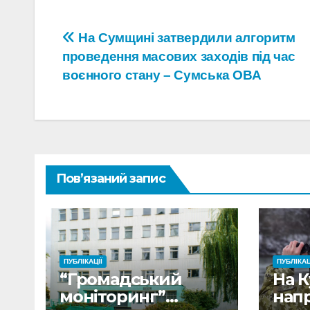
Навігація
На Сумщині затвердили алгоритм
проведення масових заходів під час
записів
воєнного стану – Сумська ОВА
Пов’язаний запис
ПУБЛІКАЦІЇ
ПУБЛІКАЦ
“Громадський
На 
моніторинг”
нап