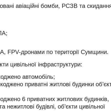
овані авіаційні бомби, РСЗВ та скиданн
ЛА;
ЛА, FPV-дронами по території Сумщини.
ти цивільної інфраструктури:
коджено автомобіль;
коджено приватні житлові будинки об’єк
коджено 6 приватних житлових будинків,
а нежитлові будівлі, об’єкти цивільної