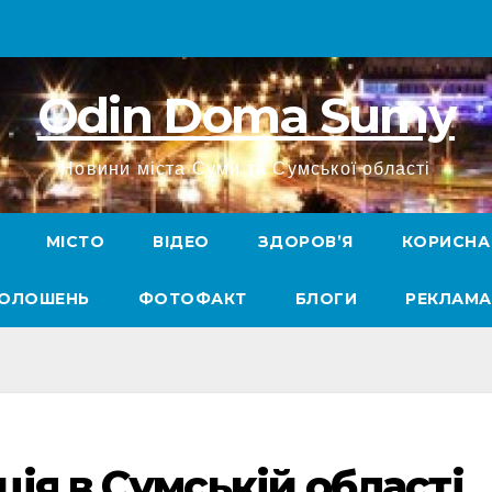
Odin Doma Sumy
Новини міста Суми та Сумської області
МІСТО
ВІДЕО
ЗДОРОВ’Я
КОРИСНА
ГОЛОШЕНЬ
ФОТОФАКТ
БЛОГИ
РЕКЛАМА
ія в Сумській області