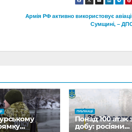
Армія РФ активно використовує авіаці
Сумщині, – ДП
ІЇ
ПУБЛІКАЦІЇ
Курському
Понад 100 атак 
рямку
добу: росіяни