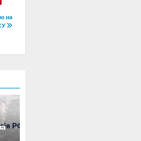
ю на
СУ
за