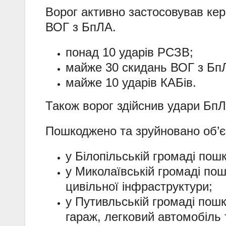
Ворог активно застосовував кер
ВОГ з БпЛА.
понад 10 ударів РСЗВ;
майже 30 скидань ВОГ з Бп
майже 10 ударів КАБів.
Також ворог здійснив удари Бп
Пошкоджено та зруйновано об’єк
у Білопільській громаді пош
у Миколаївській громаді пош
цивільної інфраструктури;
у Путивльській громаді пош
гараж, легковий автомобіль т