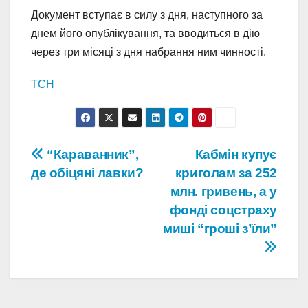
Документ вступає в силу з дня, наступного за
днем ​​його опублікування, та вводиться в дію
через три місяці з дня набрання ним чинності.
ТСН
Навігація
“Караванник”,
Кабмін купує
де обіцяні лавки?
криголам за 252
записів
млн. гривень, а у
фонді соцстраху
миші “гроші з’їли”