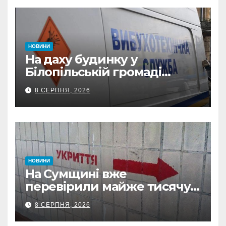
НОВИНИ
На даху будинку у
Білопільській громаді
знайшли 120-мм міну
8 СЕРПНЯ, 2026
НОВИНИ
На Сумщині вже
перевірили майже тисячу
укриттів: де виявили
8 СЕРПНЯ, 2026
замкнені двері