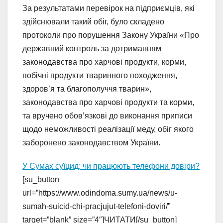
За результатами перевірок на підприємців, які
здійснювали такий обіг, було складено
протоколи про порушення Закону України «Про
державний контроль за дотриманням
законодавства про харчові продукти, корми,
побічні продукти тваринного походження,
здоров’я та благополуччя тварин»,
законодавства про харчові продукти та корми,
та вручено обов’язкові до виконання приписи
щодо неможливості реалізації меду, обіг якого
заборонено законодавством України.
У Сумах суїцид: чи працюють телефони довіри?
[su_button
url=”https://www.odindoma.sumy.ua/news/u-
sumah-suicid-chi-pracjujut-telefoni-doviri/”
target=”blank” size=”4″]ЧИТАТИ[/su_button]