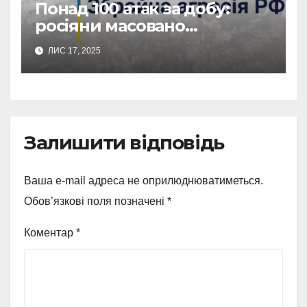
Понад 100 атак за добу:
росіяни масовано
обстріляли Сумщину
ЛИС 17, 2025
Залишити відповідь
Ваша e-mail адреса не оприлюднюватиметься.
Обов’язкові поля позначені
*
Коментар
*