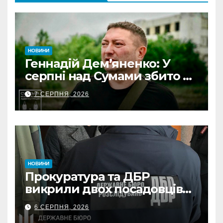
НОВИНИ
Геннадій Дем’яненко: У
серпні над Сумами збито 6
КАБів
7 СЕРПНЯ, 2026
НОВИНИ
Прокуратура та ДБР
викрили двох посадовців
ДПС Сумщини на вимаганні
6 СЕРПНЯ, 2026
неправомірної вигоди у