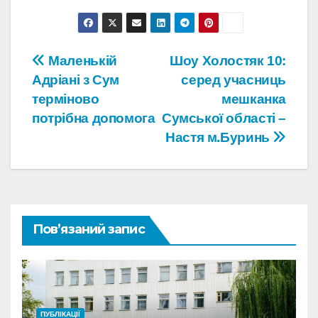
Навігація
Маленькій
Шоу Холостяк 10:
Адріані з Сум
серед учасниць
записів
терміново
мешканка
потрібна допомога
Сумської області –
Настя м.Буринь
Пов’язаний запис
ПУБЛІКАЦІЇ