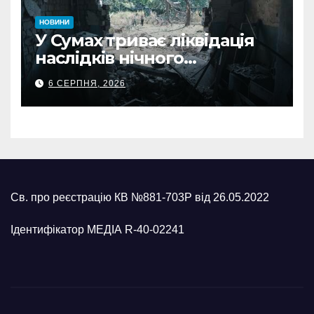
НОВИНИ
У Сумах триває ліквідація
наслідків нічного
масованого удару КАБами
6 СЕРПНЯ, 2026
Св. про реєстрацію КВ №881-703Р від 26.05.2022
Ідентифікатор МЕДІА R-40-02241