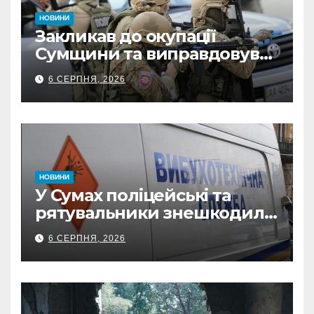
НОВИНИ
Закликав до окупації
Сумщини та виправдовував
обстріли: СБУ викрила
6 СЕРПНЯ, 2026
прокремлівського агітатора
з Охтирки
НОВИНИ
У Сумах поліцейські та
рятувальники знешкодили
500-кілограмову авіабомбу
6 СЕРПНЯ, 2026
росіян