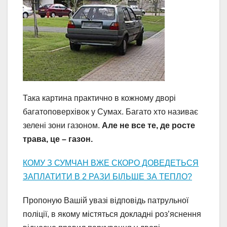
Така картина практично в кожному дворі
багатоповерхівок у Сумах. Багато хто називає
зелені зони газоном.
Але не все те, де росте
трава, це – газон.
КОМУ З СУМЧАН ВЖЕ СКОРО ДОВЕДЕТЬСЯ
ЗАПЛАТИТИ В 2 РАЗИ БІЛЬШЕ ЗА ТЕПЛО?
Пропоную Вашій увазі відповідь патрульної
поліції, в якому містяться докладні роз’яснення