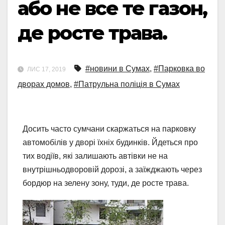
або не все те газон,
де росте трава.
#новини в Сумах
,
#Парковка во
ЛИС 17, 2019
дворах домов
,
#Патрульна поліція в Сумах
Досить часто сумчани скаржаться на парковку
автомобілів у дворі їхніх будинків. Йдеться про
тих водіїв, які залишають автівки не на
внутрішньодворовій дорозі, а заїжджають через
бордюр на зелену зону, туди, де росте трава.