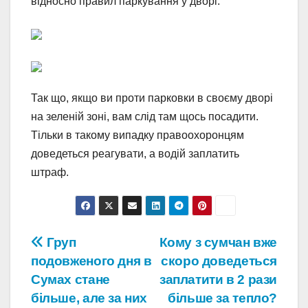
відносно правил паркування у дворі.
Так що, якщо ви проти парковки в своєму дворі
на зеленій зоні, вам слід там щось посадити.
Тільки в такому випадку правоохоронцям
доведеться реагувати, а водій заплатить
штраф.
Навігація
Груп
Кому з сумчан вже
подовженого дня в
скоро доведеться
записів
Сумах стане
заплатити в 2 рази
більше, але за них
більше за тепло?