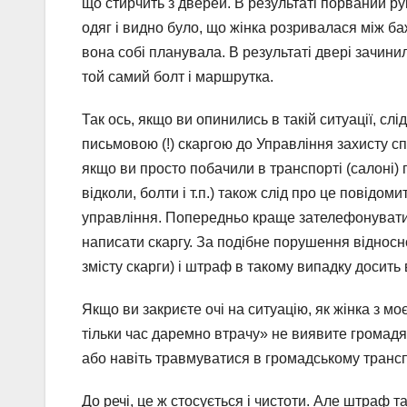
що стирчить з дверей. В результаті порваний р
одяг і видно було, що жінка розривалася між ба
вона собі планувала. В результаті двері зачин
той самий болт і маршрутка.
Так ось, якщо ви опинились в такій ситуації, с
письмовою (!) скаргою до Управління захисту с
якщо ви просто побачили в транспорті (салоні)
відколи, болти і т.п.) також слід про це повідоми
управління. Попередньо краще зателефонувати 
написати скаргу. За подібне порушення відносн
змісту скарги) і штраф в такому випадку досить 
Якщо ви закриєте очі на ситуацію, як жінка з моє
тільки час даремно втрачу» не виявите громадя
або навіть травмуватися в громадському трансп
До речі, це ж стосується і чистоти. Але штраф 