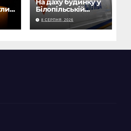
На даху будинку у
глих
Білопільській
ів
громаді знайшли
8 СЕРПНЯ, 2026
120-мм міну
роди
наки