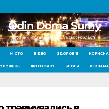
Odin Doma Sumy
Новини міста Суми та Сумської області
МІСТО
ВІДЕО
ЗДОРОВ’Я
КОРИСНА
ГОЛОШЕНЬ
ФОТОФАКТ
БЛОГИ
РЕКЛАМА
о травмувались в