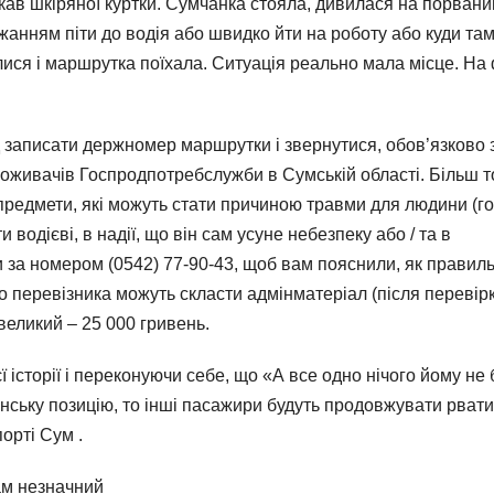
укав шкіряної куртки. Сумчанка стояла, дивилася на порвани
жанням піти до водія або швидко йти на роботу або куди та
илися і маршрутка поїхала. Ситуація реально мала місце. На
лід записати держномер маршрутки і звернутися, обов’язково 
поживачів Госпродпотребслужби в Сумській області. Більш т
 предмети, які можуть стати причиною травми для людини (го
ти водієві, в надії, що він сам усуне небезпеку або / та в
за номером (0542) 77-90-43, щоб вам пояснили, як правил
о перевізника можуть скласти адмінматеріал (після перевір
великий – 25 000 гривень.
ї історії і переконуючи себе, що «А все одно нічого йому не 
нську позицію, то інші пасажири будуть продовжувати рвати
орті Сум .
там незначний