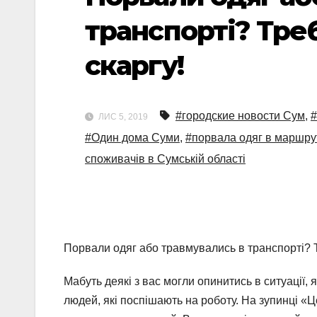
транспорті? Тре
скаргу!
#городские новости Сум
,
#
ЛИС 5, 2019
#Один дома Суми
,
#порвала одяг в маршру
споживачів в Сумській області
Порвали одяг або травмувались в транспорті? Т
Мабуть деякі з вас могли опинитись в ситуації,
людей, які поспішають на роботу. На зупинці «Ц