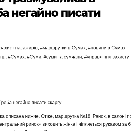
ба негайно писати
захист пасажирів
,
#маршрутки в Сумах
,
#новини в Сумах
,
тці
,
#Сумах
,
#Суми
,
#суми та сумчани
,
#управління захисту
реба негайно писати скаргу!
 яка описана нижче. Отже, маршрутка №18. Ранок, в салоні п
ентральний ринок» виходить жінка і чіпляється рукавом за б