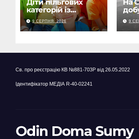
Діти пільгових
На 
категорій із
доб
Сумщини
обс
9 СЕРПНЯ, 2026
9 СЕ
вирушили на
заг
оздоровлення до
люде
Польщі
пона
22 
Св. про реєстрацію КВ №881-703Р від 26.05.2022
Ідентифікатор МЕДІА R-40-02241
Odin Doma Sumy