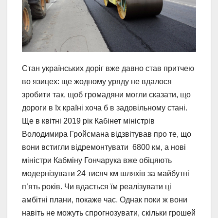
Стан українських доріг вже давно став притчею
во язицех: ще жодному уряду не вдалося
зробити так, щоб громадяни могли сказати, що
дороги в їх країні хоча б в задовільному стані.
Ще в квітні 2019 рік Кабінет міністрів
Володимира Гройсмана відзвітував про те, що
вони встигли відремонтувати 6800 км, а нові
міністри Кабміну Гончарука вже обіцяють
модернізувати 24 тисяч км шляхів за майбутні
п’ять років. Чи вдасться їм реалізувати ці
амбітні плани, покаже час. Однак поки ж вони
навіть не можуть спрогнозувати, скільки грошей