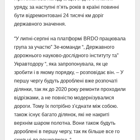
уряду, за наступні п’ять років в країні повинні
бути відремонтовані 24 тисячі км доріг
державного значення.
“У липні-серпні на платформі BRDO працювала
група за участю” Зе-команди “, Державного
дорожнього науково-дослідного інституту та”
Укравтодору “, яка запропонувала, як це
зробити і в якому порядку, – розповідає він. – У
першу чергу будуть дороблені вже розпочаті
ділянки, так як до 2020 року ремонти проходили
відрізками, а не повністю модернізувалися
дороги. Тому їх потрібно з’єднати між собою.
також існує багато ділянок, які не накриті
верхнім шаром полотна. Вони також будуть
дороблені в першу чергу, так як більше все го
схильні до пошкоджень “.