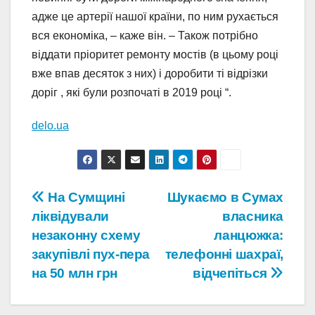
адже це артерії нашої країни, по ним рухається
вся економіка, – каже він. – Також потрібно
віддати пріоритет ремонту мостів (в цьому році
вже впав десяток з них) і доробити ті відрізки
доріг , які були розпочаті в 2019 році “.
delo.ua
Навігація
На Сумщині
Шукаємо в Сумах
ліквідували
власника
записів
незаконну схему
ланцюжка:
закупівлі пух-пера
телефонні шахраї,
на 50 млн грн
відчепіться