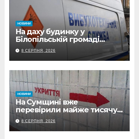
НОВИНИ
На даху будинку у
Білопільській громаді
знайшли 120-мм міну
8 СЕРПНЯ, 2026
НОВИНИ
На Сумщині вже
перевірили майже тисячу
укриттів: де виявили
8 СЕРПНЯ, 2026
замкнені двері