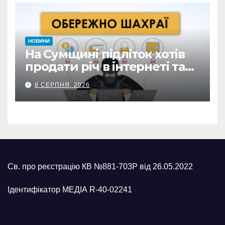
НОВИНИ
На Сумщині підліток хотів
продати річ в інтернеті та
втратив 39,2 тис. грн з
8 СЕРПНЯ, 2026
карток матері
Св. про реєстрацію КВ №881-703Р від 26.05.2022
Ідентифікатор МЕДІА R-40-02241