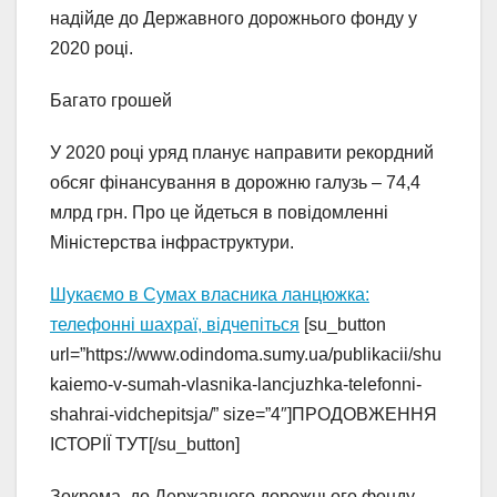
надійде до Державного дорожнього фонду у
2020 році.
Багато грошей
У 2020 році уряд планує направити рекордний
обсяг фінансування в дорожню галузь – 74,4
млрд грн. Про це йдеться в повідомленні
Міністерства інфраструктури.
Шукаємо в Сумах власника ланцюжка:
телефонні шахраї, відчепіться
[su_button
url=”https://www.odindoma.sumy.ua/publikacii/shu
kaiemo-v-sumah-vlasnika-lancjuzhka-telefonni-
shahrai-vidchepitsja/” size=”4″]ПРОДОВЖЕННЯ
ІСТОРІЇ ТУТ[/su_button]
Зокрема, до Державного дорожнього фонду