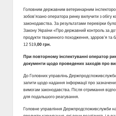
Головним державним ветеринарним інспектором
зобов’язано оператора ринку вилучити з обігу 
законодавства. За результатами перевірки було с
Закону України «Про державний контроль за дот
продукти тваринного походження, здоров’я та 
12 519
,00 грн.
При повторному інспектуванні оператор рин
документи щодо проведених заходів про вил
До Головних управлінь Держпродспоживслужби 
запити щодо надання інформації про зазначених
вимогам законодавства. Після отримання відпов
для подальшого реагування.
Головне управління Держпродспоживслужби наг
продукти харчування, які вони реалізують і в р