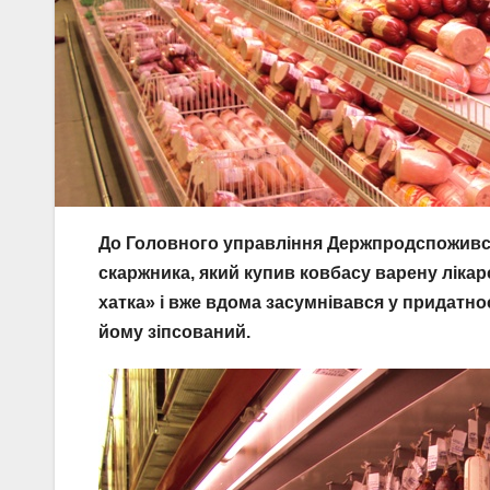
До Головного управління Держпродспоживсл
скаржника, який купив ковбасу варену ліка
хатка» і вже вдома засумнівався у придатно
йому зіпсований.