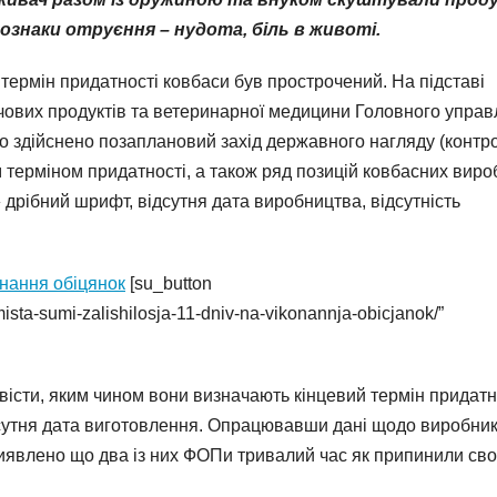
я ознаки отруєння – нудота, біль в животі.
ермін придатності ковбаси був прострочений. На підставі
чових продуктів та ветеринарної медицини Головного управ
 здійснено позаплановий захід державного нагляду (контр
м терміном придатності, а також ряд позицій ковбасних вироб
дрібний шрифт, відсутня дата виробництва, відсутність
онання обіцянок
[su_button
ista-sumi-zalishilosja-11-dniv-na-vikonannja-obicjanok/”
вісти, яким чином вони визначають кінцевий термін придатн
ідсутня дата виготовлення. Опрацювавши дані щодо виробник
виявлено що два із них ФОПи тривалий час як припинили св