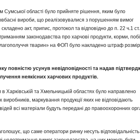
 Сумської області було прийняте рішення, яким було
ковбасні вироби, що реалізовувалися з порушенням вимог
кладено акт, припис, протокол та відповідно до п. 22 ч.1 ст.
риманням законодавства про харчові продукти, корми, побі
благополуччя тварин» на ФОП було накладено штраф розмір
ку повністю усунув невідповідності та надав підтверд
учення неякісних харчових продуктів.
в Харківській та Хмельницькій областях було направлено
 виробників, маркування продукції яких не відповідають
ідей всі матеріали будуть передані до правоохоронних орг
олошує, що саме оператори ринку несуть відповідальність
азі недотримання вимог законодавства, на них можуть бути