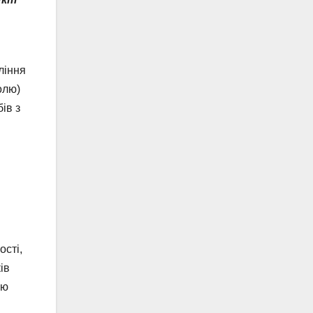
ління
олю)
ів з
ості,
ів
ою