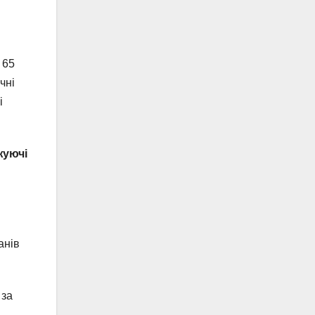
 65
чні
і
жуючі
анів
 за