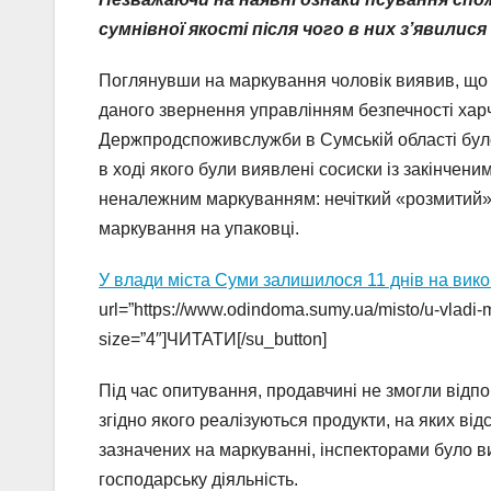
сумнівної якості після чого в них з’явилис
Поглянувши на маркування чоловік виявив, що т
даного звернення управлінням безпечності хар
Держпродспоживслужби в Сумській області було
в ході якого були виявлені сосиски із закінчени
неналежним маркуванням: нечіткий «розмитий» 
маркування на упаковці.
У влади міста Суми залишилося 11 днів на вик
url=”https://www.odindoma.sumy.ua/misto/u-vladi-m
size=”4″]ЧИТАТИ[/su_button]
Під час опитування, продавчині не змогли відпо
згідно якого реалізуються продукти, на яких в
зазначених на маркуванні, інспекторами було 
господарську діяльність.