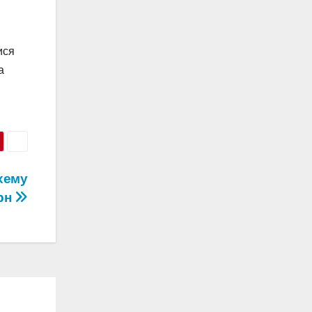
ися
а
хему
грн