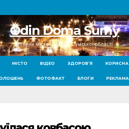
Odin Doma Sumy
Новини міста Суми та Сумської області
МІСТО
ВІДЕО
ЗДОРОВ’Я
КОРИСНА
ГОЛОШЕНЬ
ФОТОФАКТ
БЛОГИ
РЕКЛАМА
руїлася ковбасою