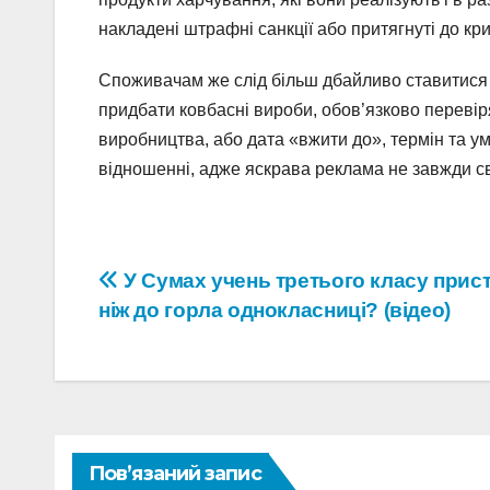
накладені штрафні санкції або притягнуті до кр
Споживачам же слід більш дбайливо ставитися д
придбати ковбасні вироби, обов’язково перевір
виробництва, або дата «вжити до», термін та умо
відношенні, адже яскрава реклама не завжди св
Навігація
У Сумах учень третього класу прис
ніж до горла однокласниці? (відео)
записів
Пов’язаний запис