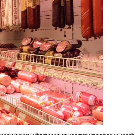
оживач разом із дружиною та внуком скуштували прод