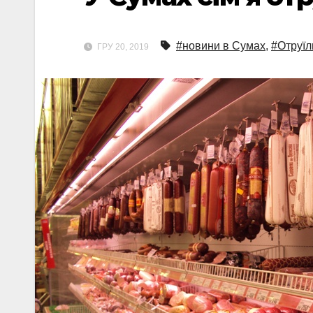
#новини в Сумах
,
#Отруїл
ГРУ 20, 2019