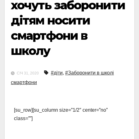
хочуть заборонити
дітям носити
смартфони в
школу
#діти
,
#Заборонити в школі
СІЧ 31, 2020
смартфони
[su_row][su_column size=”1/2″ center=”no”
class=””]