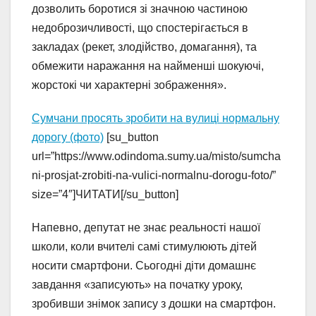
дозволить боротися зі значною частиною
недоброзичливості, що спостерігається в
закладах (рекет, злодійство, домагання), та
обмежити наражання на найменші шокуючі,
жорстокі чи характерні зображення».
Сумчани просять зробити на вулиці нормальну
дорогу (фото)
[su_button
url=”https://www.odindoma.sumy.ua/misto/sumcha
ni-prosjat-zrobiti-na-vulici-normalnu-dorogu-foto/”
size=”4″]ЧИТАТИ[/su_button]
Напевно, депутат не знає реальності нашої
школи, коли вчителі самі стимулюють дітей
носити смартфони. Сьогодні діти домашнє
завдання «записують» на початку уроку,
зробивши знімок запису з дошки на смартфон.