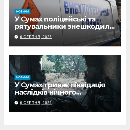
НОВИНИ
У Сумах поліцейські та
рятувальники знешкодили
500-кілограмову авіабомбу
6 СЕРПНЯ, 2026
росіян
НОВИНИ
У Сумах триває ліквідація
наслідків нічного
масованого удару КАБами
6 СЕРПНЯ, 2026