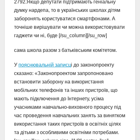
2792.Якщо депутати підтримають геніальну
думку нардепа, то в українських школах дітям
заборонять користуватися смартфонами. А
точніше вирішувати чи можна використовувати
гаджети чи ні, буде [/su_column][/su_row]
сама школа разом з батьківським комітетом.
У
пояснювальній записц
і до законопроекту
сказано: «Законопроектом запропоновано
встановити заборону на використання
мобільних телефонів та інших пристроїв, що
мають підключення до Інтернету, усіма
учасниками навчально-виховного процесу під
час проведення навчальних занять за винятком
використання таких пристроїв в освітніх цілях
та дітьми з особливими освітніми потребами.