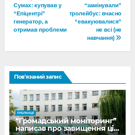
Сумах: купував у
“замінували”
записів
“Епіцентрі”
тролейбус: вчасно
генератор, а
“евакуювалися”
отримав проблеми
не всі (не
навчання)
Пов’язаний запис
ПУБЛІКАЦІЇ
“Громадський моніторинг”
написав про завищення цін