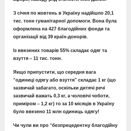
З січня по жовтень в Україну надійшло 20,1
тис. тонн гуманітарної допомоги. Вона була
оформлена на 427 благодійних фонди та
організації від 39 країн-донорів.
Із ввезених товарів 55% складає одяг та
взуття – 11 тис. тонн.
Якщо припустити, що середня вага
“одиниці одягу або взуття” складає 1 кг (що
зазвичай забагато, оскільки дитячі речі
зазвичай важать 0,3 кг, а чоловічі чоботи,
приміром – 1,2 кг) то за 10 місяців в Україну
було ввезено 11 млн одиниць одягу!
Чи чули ви про “безпрецедентну благодійну