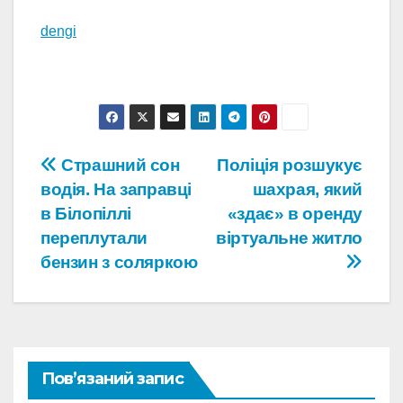
dengi
Навігація
Страшний сон
Поліція розшукує
водія. На заправці
шахрая, який
записів
в Білопіллі
«здає» в оренду
переплутали
віртуальне житло
бензин з соляркою
Пов’язаний запис