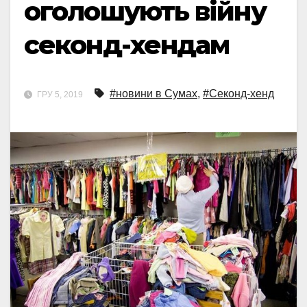
оголошують війну
секонд-хендам
#новини в Сумах
,
#Секонд-хенд
ГРУ 5, 2019