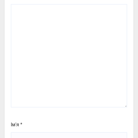
Ім'я
*