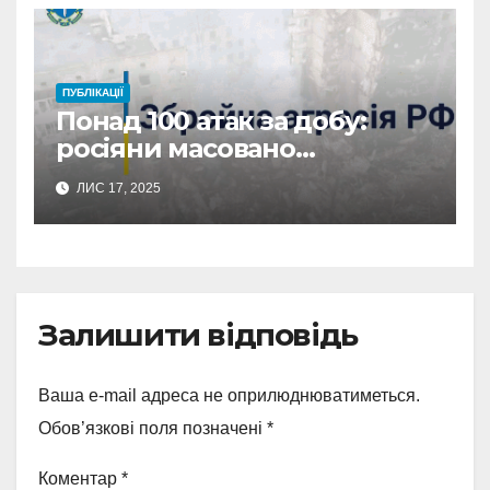
ПУБЛІКАЦІЇ
Понад 100 атак за добу:
росіяни масовано
обстріляли Сумщину
ЛИС 17, 2025
Залишити відповідь
Ваша e-mail адреса не оприлюднюватиметься.
Обов’язкові поля позначені
*
Коментар
*