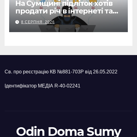
На Сумщині підліток хотів
продати річ в інтернеті та
втратив 39,2 тис. грн з
8 СЕРПНЯ, 2026
карток матері
Св. про реєстрацію КВ №881-703Р від 26.05.2022
Ідентифікатор МЕДІА R-40-02241
Odin Doma Sumy