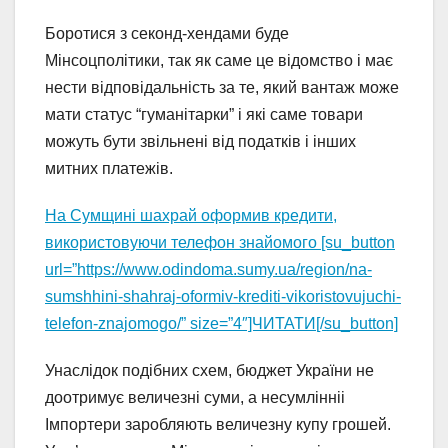
Боротися з секонд-хендами буде
Мінсоцполітики, так як саме це відомство і має
нести відповідальність за те, який вантаж може
мати статус “гуманітарки” і які саме товари
можуть бути звільнені від податків і інших
митних платежів.
На Сумщині шахрай оформив кредити,
використовуючи телефон знайомого [su_button
url=”https://www.odindoma.sumy.ua/region/na-
sumshhini-shahraj-oformiv-krediti-vikoristovujuchi-
telefon-znajomogo/” size=”4″]ЧИТАТИ[/su_button]
Унаслідок подібних схем, бюджет України не
доотримує величезні суми, а несумлінніі
Імпортери заробляють величезну купу грошей.