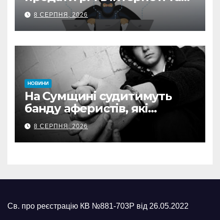
втратив 39,2 тис. грн з
8 СЕРПНЯ, 2026
карток матері
НОВИНИ
На Сумщині судитимуть
банду аферистів, які
виманили у військових
8 СЕРПНЯ, 2026
понад 1 млн грн
Св. про реєстрацію КВ №881-703Р від 26.05.2022