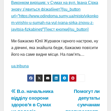
Виконком вирішив: у Сумах на вул. Івана Сірка
знову з’явиться фізкабінет?[su_button
url=”https://www.odindoma.sumy.ua/misto/vikonko
m-virishiv-u-sumah-na-vul-ivana-sirka-znovu-z-
javitsja-fizkabinet/”]Текст кнопки[/su_button]
Ми бажаємо Юлії Журавок гарного настрою, ну
а дівчині, яка знайшла бедж, бажаємо повісити
його на саме видне місце. На пам’ять…
ua.tribuna
Навігація
В.о. начальника
Помогут ли
відділу охорони
депутаты
записів
здоров’я в Сумах
сумчанам