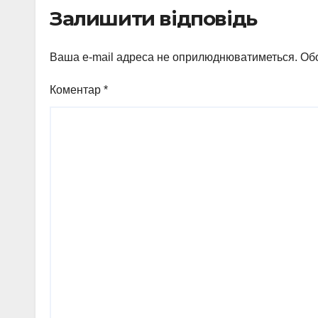
корпусу лікарні
(від
Залишити відповідь
№5 у Сумах
Ваша e-mail адреса не оприлюднюватиметься.
Обо
Коментар
*