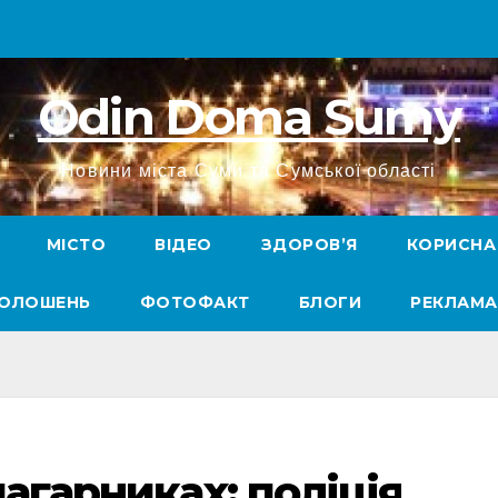
Odin Doma Sumy
Новини міста Суми та Сумської області
МІСТО
ВІДЕО
ЗДОРОВ’Я
КОРИСНА
ГОЛОШЕНЬ
ФОТОФАКТ
БЛОГИ
РЕКЛАМА
чагарниках: поліція