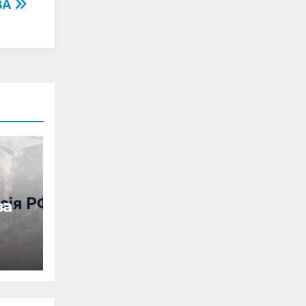
ОВА
за