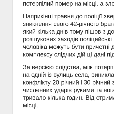
потерпілий помер на місці, а з
Наприкінці травня до поліції зв
зникнення свого 42-річного бра
який кілька днів тому пішов з д
розшукових заходів поліцейськ
чоловіка можуть бути причетні д
комплексу слідчих дій ці дані п
За версією слідства, між потерп
на одній із вулиць села, виникл
конфлікту 20-річний і 30-річний
численних ударів руками та нога
тривало кілька годин. Від отри
місці.