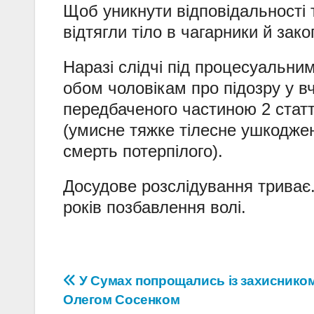
Щоб уникнути відповідальності 
відтягли тіло в чагарники й зако
Наразі слідчі під процесуальни
обом чоловікам про підозру у в
передбаченого частиною 2 статт
(умисне тяжке тілесне ушкодже
смерть потерпілого).
Досудове розслідування триває.
років позбавлення волі.
Навігація
У Сумах попрощались із захиснико
Олегом Сосенком