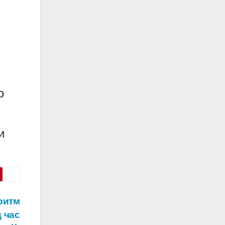
о
и
ритм
 час