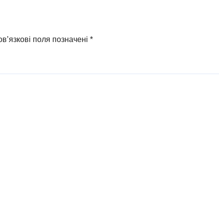
ео)
в’язкові поля позначені
*