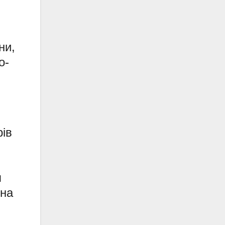
ни,
о-
рів
я
 на