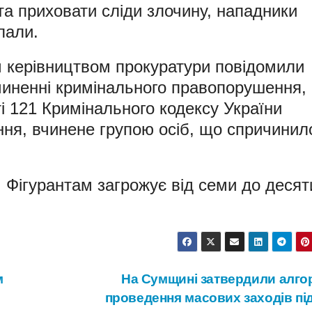
та приховати сліди злочину, нападники
пали.
м керівництвом прокуратури повідомили
чиненні кримінального правопорушення,
і 121 Кримінального кодексу України
ння, вчинене групою осіб, що спричинил
 Фігурантам загрожує від семи до десят
м
На Сумщині затвердили алго
проведення масових заходів під