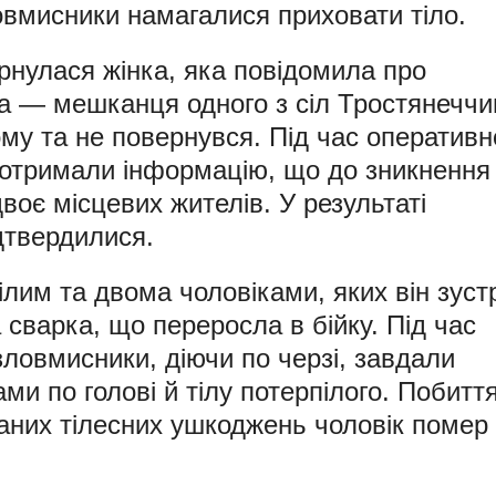
ловмисники намагалися приховати тіло.
ернулася жінка, яка повідомила про
та — мешканця одного з сіл Тростянеччи
ому та не повернувся. Під час оперативн
і отримали інформацію, що до зникнення
воє місцевих жителів. У результаті
ідтвердилися.
ілим та двома чоловіками, яких він зуст
а сварка, що переросла в бійку. Під час
 зловмисники, діючи по черзі, завдали
ми по голові й тілу потерпілого. Побитт
маних тілесних ушкоджень чоловік помер