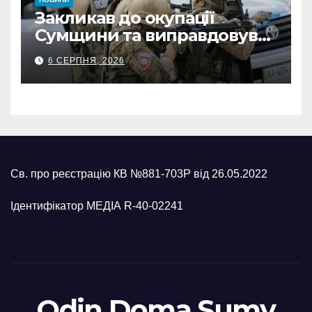
Закликав до окупації
Сумщини та виправдовував
обстріли: СБУ викрила
6 СЕРПНЯ, 2026
прокремлівського агітатора
з Охтирки
Св. про реєстрацію КВ №881-703Р від 26.05.2022
Ідентифікатор МЕДІА R-40-02241
Odin Doma Sumy