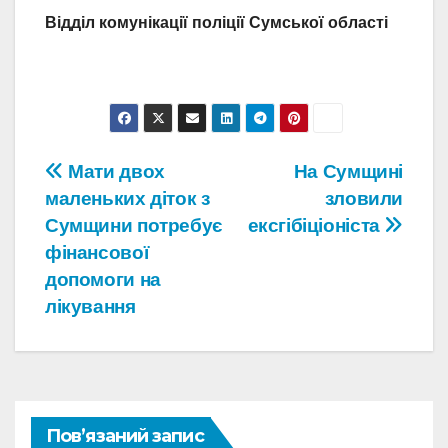
Відділ комунікації поліції Сумської області
Навігація
Мати двох
На Сумщині
маленьких діток з
зловили
записів
Сумщини потребує
ексгібіціоніста
фінансової
допомоги на
лікування
Пов’язаний запис