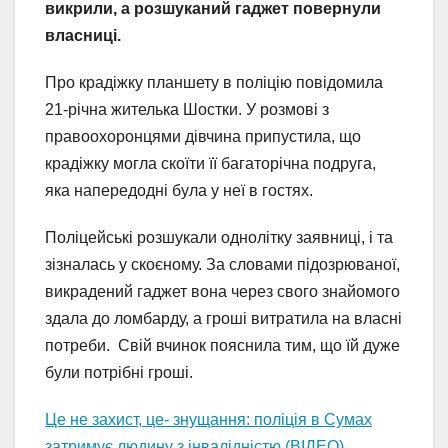
викрили, а розшуканий гаджет повернули
власниці.
Про крадіжку планшету в поліцію повідомила
21-річна жителька Шостки. У розмові з
правоохоронцями дівчина припустила, що
крадіжку могла скоїти її багаторічна подруга,
яка напередодні була у неї в гостях.
Поліцейські розшукали однолітку заявниці, і та
зізналась у скоєному. За словами підозрюваної,
викрадений гаджет вона через свого знайомого
здала до ломбарду, а гроші витратила на власні
потреби. Свій вчинок пояснила тим, що їй дуже
були потрібні гроші.
Це не захист, це- знущання: поліція в Сумах
затримує людину з інвалідністю (ВІДЕО)