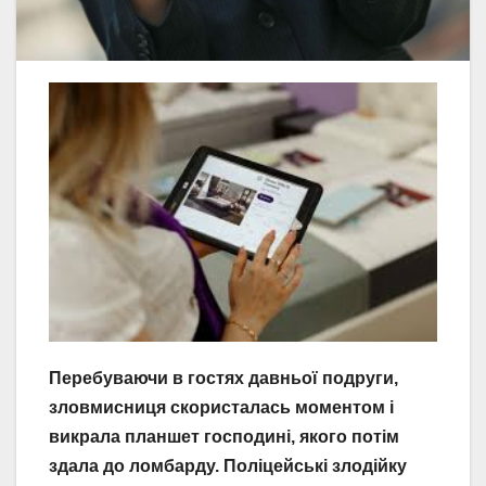
Перебуваючи в гостях давньої подруги,
зловмисниця скористалась моментом і
викрала планшет господині, якого потім
здала до ломбарду. Поліцейські злодійку