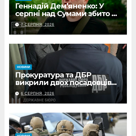
Геннадій Дем’яненко: У
серпні над Сумами збито 6
КАБів
7 СЕРПНЯ, 2026
НОВИНИ
Прокуратура та ДБР
викрили двох посадовців
ДПС Сумщини на вимаганні
6 СЕРПНЯ, 2026
неправомірної вигоди у
ФОПа
НОВИНИ