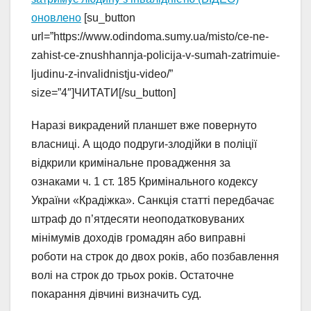
оновлено
[su_button
url=”https://www.odindoma.sumy.ua/misto/ce-ne-
zahist-ce-znushhannja-policija-v-sumah-zatrimuie-
ljudinu-z-invalidnistju-video/”
size=”4″]ЧИТАТИ[/su_button]
Наразі викрадений планшет вже повернуто
власниці. А щодо подруги-злодійки в поліції
відкрили кримінальне провадження за
ознаками ч. 1 ст. 185 Кримінального кодексу
України «Крадіжка». Санкція статті передбачає
штраф до п’ятдесяти неоподатковуваних
мінімумів доходів громадян або виправні
роботи на строк до двох років, або позбавлення
волі на строк до трьох років. Остаточне
покарання дівчині визначить суд.