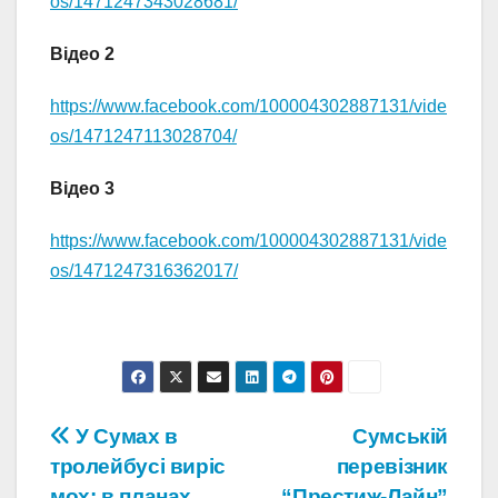
os/1471247343028681/
Відео 2
https://www.facebook.com/100004302887131/vide
os/1471247113028704/
Відео 3
https://www.facebook.com/100004302887131/vide
os/1471247316362017/
Навігація
У Сумах в
Сумській
тролейбусі виріс
перевізник
записів
мох: в планах
“Престиж-Лайн”