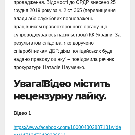
провадження. Відомості до ЄРДР внесено 25
грудня 2019 року за ч. 2 ст. 365 (перевищення
влади або службових повноважень
працівником правоохоронного органу, що
супроводжувалось насильством) КК України. За
результатом слідства, яке доручено
співробітникам ДБР, діям поліцейських буде
надано правову оцінку” – повідомила речник
прокуратури Наталія Науменко.
Увага!Відео містить
нецензурну лайку.
Відео 1
https://www.facebook.com/100004302887131/vide