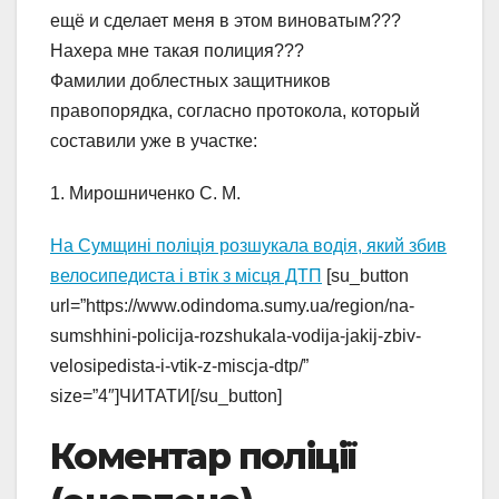
ещё и сделает меня в этом виноватым???
Нахера мне такая полиция???
Фамилии доблестных защитников
правопорядка, согласно протокола, который
составили уже в участке:
1. Мирошниченко С. М.
На Сумщині поліція розшукала водія, який збив
велосипедиста і втік з місця ДТП
[su_button
url=”https://www.odindoma.sumy.ua/region/na-
sumshhini-policija-rozshukala-vodija-jakij-zbiv-
velosipedista-i-vtik-z-miscja-dtp/”
size=”4″]ЧИТАТИ[/su_button]
Коментар поліції