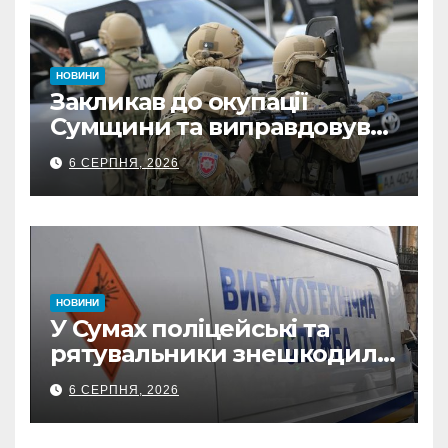
НОВИНИ
Закликав до окупації
Сумщини та виправдовував
обстріли: СБУ викрила
6 СЕРПНЯ, 2026
прокремлівського агітатора
з Охтирки
НОВИНИ
У Сумах поліцейські та
рятувальники знешкодили
500-кілограмову авіабомбу
6 СЕРПНЯ, 2026
росіян