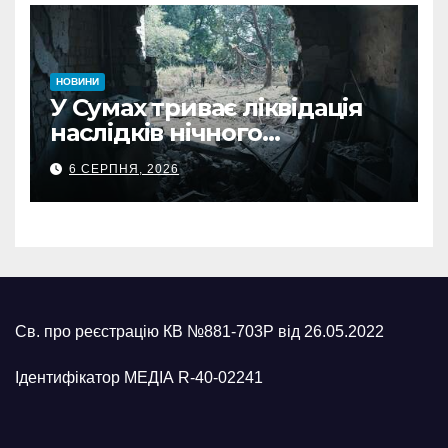
НОВИНИ
У Сумах триває ліквідація
наслідків нічного
масованого удару КАБами
6 СЕРПНЯ, 2026
Св. про реєстрацію КВ №881-703Р від 26.05.2022
Ідентифікатор МЕДІА R-40-02241