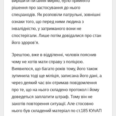
вирішити питання мирно, було прийнято
рішення про застосування до нього
спецзаходів. Як розповіли патрульні, зовнішні
ознаки того, що перед ними людина з
інвалідністю, у затриманого вони не
спостерігали. Лише потім довідалися про стан
його здоров’я.
Зрештою, вже в відділенні, чоловік пояснив
чому не хотів мати справу з поліцією.
Виявилося, що багато років тому, його також
зупинила тоді ще міліція, записана його дані, а
через деякий час він отримав повідомлення
про те, що на нього складено протокол і йому
доведеться заплатити штраф. Тому він не
захотів повторення ситуації. Але стосовно
нього був складений матеріал по ст.185 КУпАП