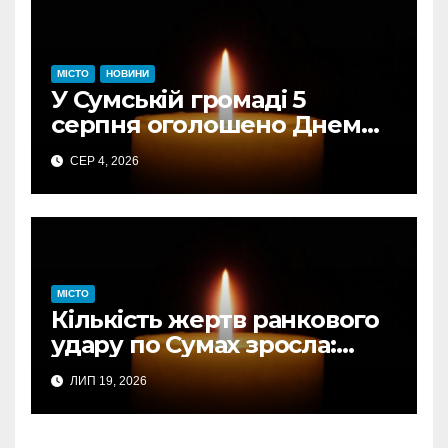
МІСТО
НОВИНИ
У Сумській громаді 5
серпня оголошено Днем
жалоби за загиблими від
СЕР 4, 2026
авіаудару
МІСТО
Кількість жертв ранкового
удару по Сумах зросла:
підтверджено загибель
ЛИП 19, 2026
однієї людини