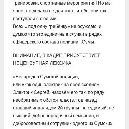
тренировки, спортивные мероприятия! Но мы
явно это делали не для того , чтобы они так
поступали с людьми.
Всех « под одну гребёнку» не осуждаю, и
думаю что это единичные случаи в рядах
офицерского состава полиции г.Сумы.
ВНИМАНИЕ, В КАДРЕ ПРИСУТСТВУЕТ
НЕЦЕНЗУРНАЯ ЛЕКСИКА!
«Беспредел Сумской полиции,
или «как один электрик на обед сходил»
Электрик Сергей, назовём его так, по ряду
необратимых обстоятельств, год назад
ставший инвалидом 2й группы, не судимый, не
пьющий, добропорядочный семьянин, и
добросовестный сотрудник одного из Сумских