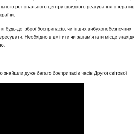
іального регіонального центру швидкого реагування операти
країни.
ня будь-де, зброї боєприпасів, чи інших вибухонебезпечних
пересувати. Необхідно відмітити чи запам’ятати місце знахідк
ію.
 знайшли дуже багато боєприпасів часів Другої світової