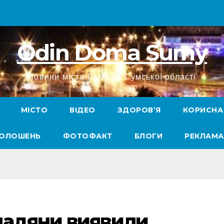
Odin Doma Sumy
Новини міста Суми та Сумської області
МІСТО
ВІДЕО
ЗДОРОВ’Я
КОРИСНА
ГОЛОШЕНЬ
ФОТОФАКТ
БЛОГИ
РЕКЛАМА
мадяни виявили