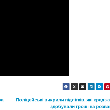
ва
Поліцейські викрили підлітків, які краді
здобували гроші на розв