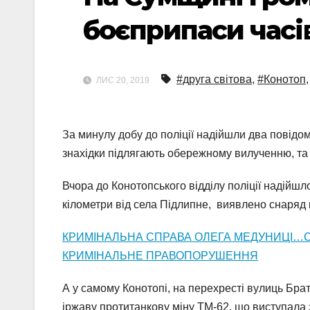
боєприпаси часів
#друга світова
,
#Конотоп
ЛИС 20, 2019
За минулу добу до поліції надійшли два повідо
знахідки підлягають обережному вилученню, та
Вчора до Конотопського відділу поліції надійшло
кілометри від села Підлипне, виявлено снаряд к
КРИМІНАЛЬНА СПРАВА ОЛЕГА МЕДУНИЦІ…С
КРИМІНАЛЬНЕ ПРАВОПОРУШЕННЯ
А у самому Конотопі, на перехресті вулиць Брат
іржаву протитанкову міну ТМ-62, що виступала 