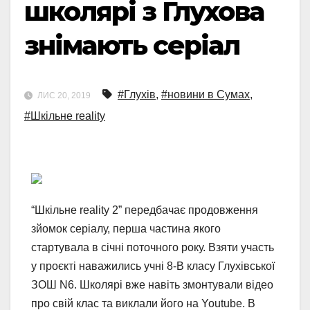
школярі з Глухова
знімають серіал
#Глухів
,
#новини в Сумах
,
ЛИС 20, 2019
#Шкільне reality
“Шкільне reality 2” передбачає продовження
зйомок серіалу, перша частина якого
стартувала в січні поточного року. Взяти участь
у проєкті наважились учні 8-В класу Глухівської
ЗОШ N6. Школярі вже навіть змонтували відео
про свій клас та виклали його на Youtube. В