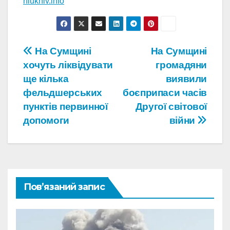
hlukhiv.info
Навігація
На Сумщині
На Сумщині
хочуть ліквідувати
громадяни
записів
ще кілька
виявили
фельдшерських
боєприпаси часів
пунктів первинної
Другої світової
допомоги
війни
Пов’язаний запис