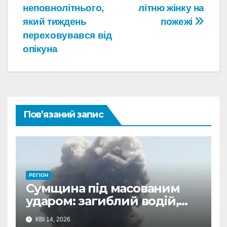
записів
неповнолітнього,
літню жінку на
який тиждень
пожежі
переховувався від
опікуна
Пов’язаний запис
РЕГІОН
Сумщина під масованим
ударом: загиблий водій,
поранені та пошкоджена
КВІ 14, 2026
інфраструктура у 14