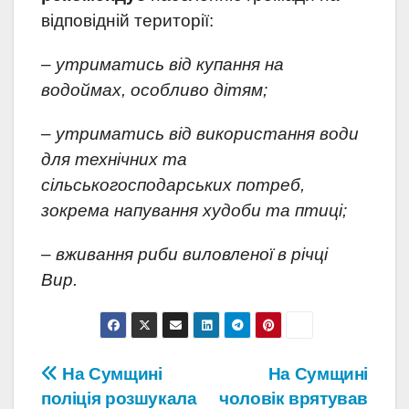
відповідній території:
– утриматись від купання на
водоймах, особливо дітям;
– утриматись від використання води
для технічних та
сільськогосподарських потреб,
зокрема напування худоби та птиці;
– вживання риби виловленої в річці
Вир.
Навігація
На Сумщині
На Сумщині
поліція розшукала
чоловік врятував