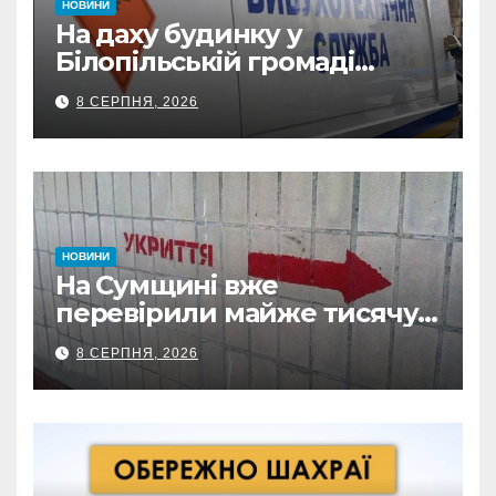
НОВИНИ
На даху будинку у
Білопільській громаді
знайшли 120-мм міну
8 СЕРПНЯ, 2026
НОВИНИ
На Сумщині вже
перевірили майже тисячу
укриттів: де виявили
8 СЕРПНЯ, 2026
замкнені двері