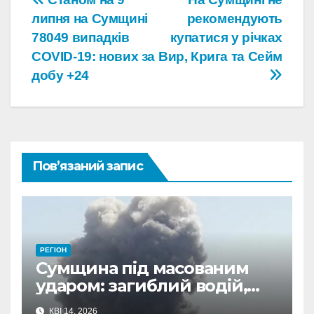
Навігація
липня на Сумщині
рекомендують
записів
78049 випадків
купатися у річках
COVID-19: нових за
Вир, Крига та Сейм
добу +24
Пов’язаний запис
РЕГІОН
Сумщина під масованим
ударом: загиблий водій,
поранені та пошкоджена
КВІ 14, 2026