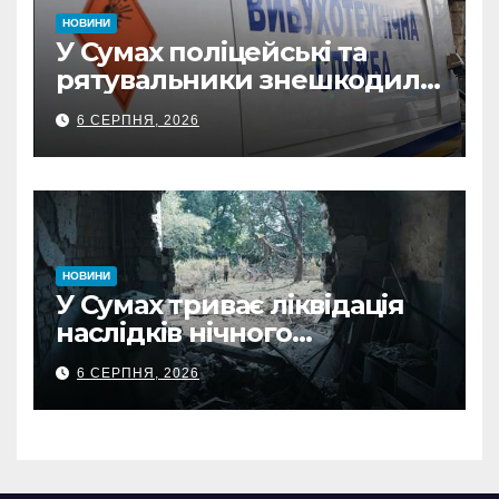
НОВИНИ
У Сумах поліцейські та
рятувальники знешкодили
500-кілограмову авіабомбу
6 СЕРПНЯ, 2026
росіян
НОВИНИ
У Сумах триває ліквідація
наслідків нічного
масованого удару КАБами
6 СЕРПНЯ, 2026