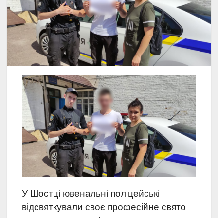
У Шостці ювенальні поліцейські
відсвяткували своє професійне свято