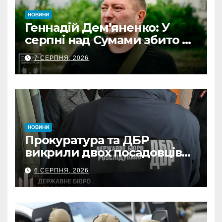
НОВИНИ
Геннадій Дем’яненко: У
серпні над Сумами збито 6
КАБів
7 СЕРПНЯ, 2026
НОВИНИ
Прокуратура та ДБР
викрили двох посадовців
ДПС Сумщини на вимаганні
6 СЕРПНЯ, 2026
неправомірної вигоди у
ФОПа