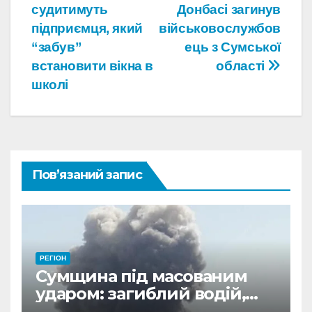
судитимуть
Донбасі загинув
записів
підприємця, який
військовослужбов
“забув”
ець з Сумської
встановити вікна в
області
школі
Пов’язаний запис
РЕГІОН
Сумщина під масованим
ударом: загиблий водій,
поранені та пошкоджена