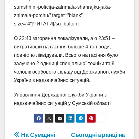
sumshhini-policija-zatrimala-shahrajku-jaka-
znimala-porchu/” target=”blank”
size=”4″]ЧИТАТИ[/su_button]
О 22:43 загоряння локалізували, а о 23:51 –
витративши на гасіння більше 4 тон води,
повністю ліквідували. Всього на гасіння було
залучено 2 одиниці спеціальної техніки та 8
чоловік особового складу від Державної служби
України з надзвичайних ситуацій.
Управління Державної служби України з
надзвичайних ситуацій у Сумській області
Навігація
На Сумщині
Сьогодні вранці на