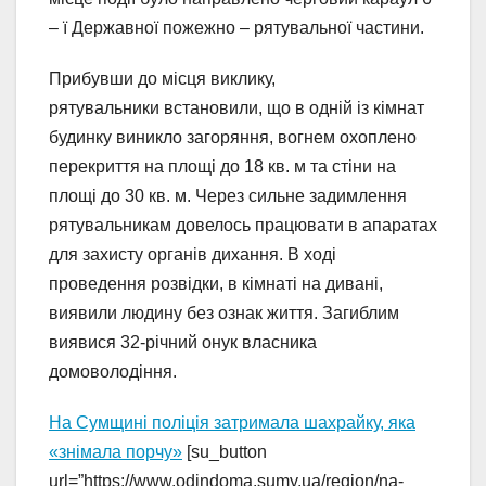
– ї Державної пожежно – рятувальної частини.
Прибувши до місця виклику,
рятувальники встановили, що в одній із кімнат
будинку виникло загоряння, вогнем охоплено
перекриття на площі до 18 кв. м та стіни на
площі до 30 кв. м. Через сильне задимлення
рятувальникам довелось працювати в апаратах
для захисту органів дихання. В ході
проведення розвідки, в кімнаті на дивані,
виявили людину без ознак життя. Загиблим
виявися 32-річний онук власника
домоволодіння.
На Сумщині поліція затримала шахрайку, яка
«знімала порчу»
[su_button
url=”https://www.odindoma.sumy.ua/region/na-