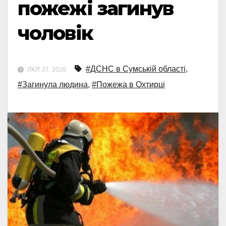
пожежі загинув
чоловік
#ДСНС в Сумській області
,
ЛЮТ 27, 2020
#Загинула людина
,
#Пожежа в Охтирці