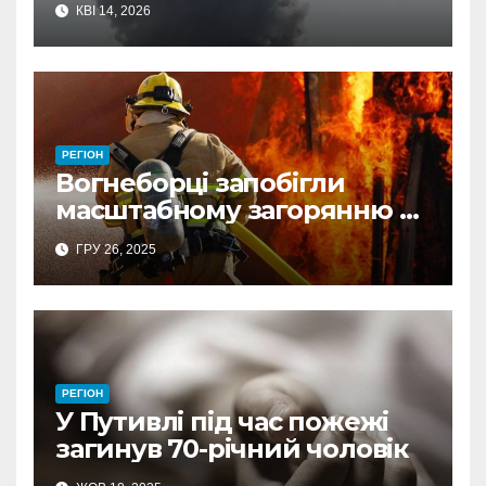
КВІ 14, 2026
інфраструктура у 14
громадах
РЕГІОН
Вогнеборці запобігли
масштабному загорянню в
житловому секторі на
ГРУ 26, 2025
Шосткинщині
РЕГІОН
У Путивлі під час пожежі
загинув 70-річний чоловік