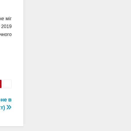
е міг
 2019
чного
оне в
кт)