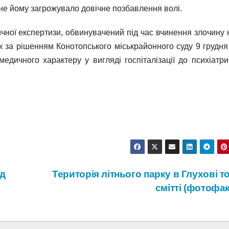
єне йому загрожувало довічне позбавлення волі.
чної експертизи, обвинувачений під час вчинення злочину н
ак за рішенням Конотопського міськрайонного суду 9 грудня
едичного характеру у вигляді госпіталізації до психіатри
ед
Територія літнього парку в Глухові т
смітті (фотофа