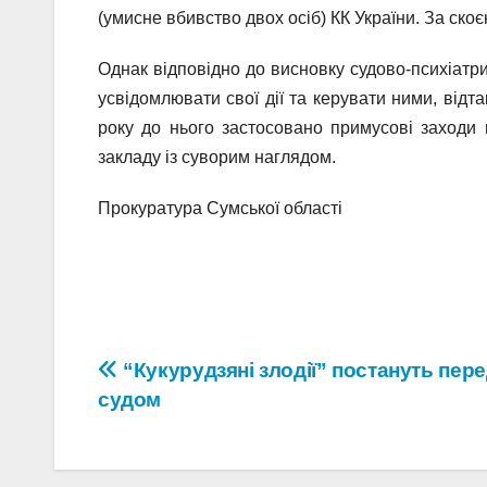
(умисне вбивство двох осіб) КК України. За ско
Однак відповідно до висновку судово-психіатри
усвідомлювати свої дії та керувати ними, відт
року до нього застосовано примусові заходи м
закладу із суворим наглядом.
Прокуратура Сумської області
Навігація
“Кукурудзяні злодії” постануть пер
судом
записів