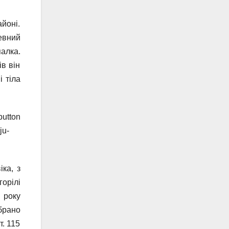
йоні.
евний
алка.
ів він
і тіла
utton
ju-
ка, з
горілі
 року
брано
т. 115