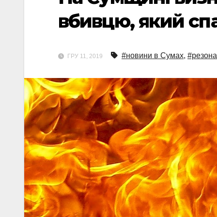
вбивцю, який спа
#новини в Сумах
,
#резона
ГРУ 11, 2019