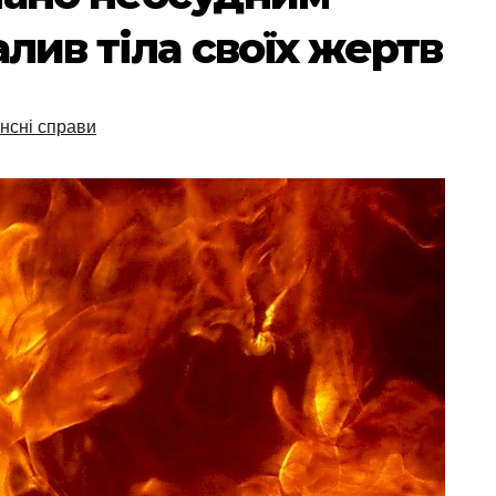
лив тіла своїх жертв
нсні справи