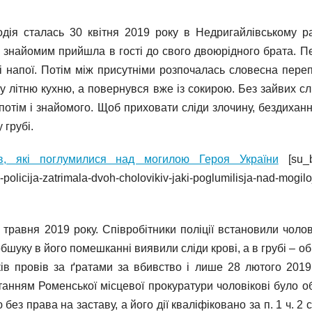
дія сталась 30 квітня 2019 року в Недригайлівському ра
им знайомим прийшла в гості до свого двоюрідного брата. П
і напої. Потім між присутніми розпочалась словесна переп
у літню кухню, а повернувся вже із сокирою. Без зайвих сл
потім і знайомого. Щоб приховати сліди злочину, бездиханн
 грубі.
в, які поглумилися над могилою Героя України
[su_b
olicija-zatrimala-dvoh-cholovikiv-jaki-poglumilisja-nad-mogilo
травня 2019 року. Співробітники поліції встановили чолові
бшуку в його помешканні виявили сліди крові, а в грубі – об
ків провів за ґратами за вбивство і лише 28 лютого 2019
отанням Роменської місцевої прокуратури чоловікові було о
ез права на заставу, а його дії кваліфіковано за п. 1 ч. 2 с