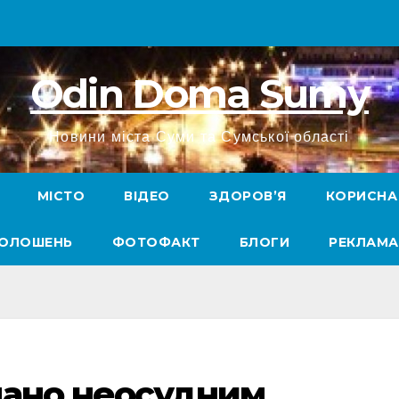
Odin Doma Sumy
Новини міста Суми та Сумської області
МІСТО
ВІДЕО
ЗДОРОВ’Я
КОРИСНА
ГОЛОШЕНЬ
ФОТОФАКТ
БЛОГИ
РЕКЛАМА
нано неосудним