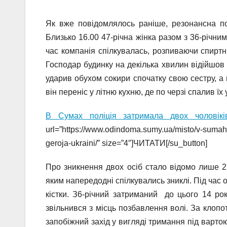
Як вже повідомлялось раніше, резонансна по
Близько 16.00 47-річна жінка разом з 36-річн
час компанія спілкувалась, розпиваючи спиртн
Господар будинку на декілька хвилин відійшов 
ударив обухом сокири спочатку свою сестру, а 
він переніс у літню кухню, де по черзі спалив їх у
В Сумах поліція затримала двох чоловікі
url=”https://www.odindoma.sumy.ua/misto/v-sumah-p
geroja-ukraini/” size=”4″]ЧИТАТИ[/su_button]
Про зникнення двох осіб стало відомо лише 2 
яким напередодні спілкувались зниклі. Під час о
кістки. З6-річний затриманий до цього 14 ро
звільнився з місць позбавлення волі. За клоп
запобіжний захід у вигляді тримання під вартою б