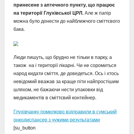
принесене з аптечного пункту, що працює
на території Глухівської ЦРЛ.
Але ж папір
можна було донести до найближчого сміттєвого
бака.
Люди пишуть, що брудно не тільки в парку, а
також на і території лікарні. Чи не соромиться
народ кидати сміття, де доведеться. Ось і хтось
невідомий вважав за краще піти найпростішим
шляхом, не бажаючи нести упаковки від
медикаментів в сміттєвий контейнер.
Глухівчанку помилково відправили в сумський
онкодиспансер з чужими результатами
[su_button