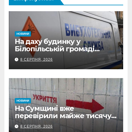
НОВИНИ
На даху будинку у
Білопільській громаді
знайшли 120-мм міну
8 СЕРПНЯ, 2026
НОВИНИ
На Сумщині вже
перевірили майже тисячу
укриттів: де виявили
8 СЕРПНЯ, 2026
замкнені двері