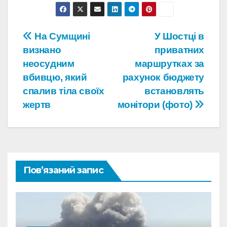
Навігація
На Сумщині
У Шостці в
визнано
приватних
записів
неосудним
маршрутках за
вбивцю, який
рахунок бюджету
спалив тіла своїх
встановлять
жертв
монітори (фото)
Пов’язаний запис