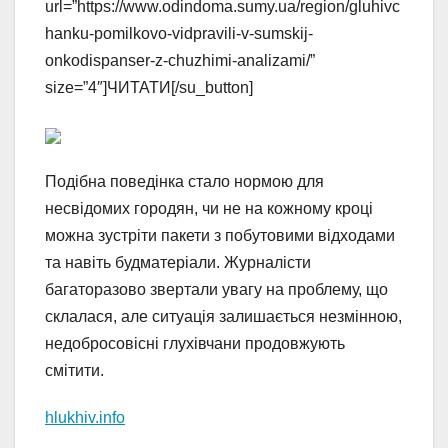
url=”https://www.odindoma.sumy.ua/region/gluhivc
hanku-pomilkovo-vidpravili-v-sumskij-
onkodispanser-z-chuzhimi-analizami/”
size=”4″]ЧИТАТИ[/su_button]
Подібна поведінка стало нормою для
несвідомих городян, чи не на кожному кроці
можна зустріти пакети з побутовими відходами
та навіть будматеріали. Журналісти
багаторазово звертали увагу на проблему, що
склалася, але ситуація залишається незмінною,
недобросовісні глухівчани продовжують
смітити.
hlukhiv.info