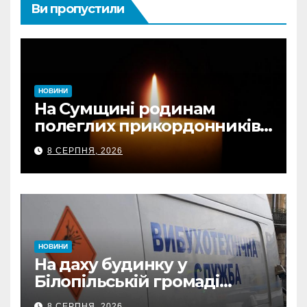
Ви пропустили
НОВИНИ
На Сумщині родинам
полеглих прикордонників
передали державні
8 СЕРПНЯ, 2026
нагороди та відомчі
відзнаки
НОВИНИ
На даху будинку у
Білопільській громаді
знайшли 120-мм міну
8 СЕРПНЯ, 2026