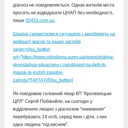
діагноз не повідомляється. Однак жителів міста
просять не відвідувати ЦНАП без необхідності,
пише
05453.com.ua
.
Шахраї скористалися ситуацією і заробляють на
дефіциті масок та інших засобів
захисту[su_button
url=”https://www.odindoma.sumy.ua/news/shahrai-
skoristalisja-situaciieju-i-zarobljajut-na-deficiti-
masok-ta-inshih-zasobiv-
zahistu/”]ЧИТАТИ[/su_button]
Як повідомив головний лікар КП “Кролевецьке
ЦРЛ” Сергій Побівайло, на сьогодні у
відділеннях лікарні з діагнозом “пневмонія”
перебувають 14 осіб, серед яких і діти, з них
одна людина “під киснем”.