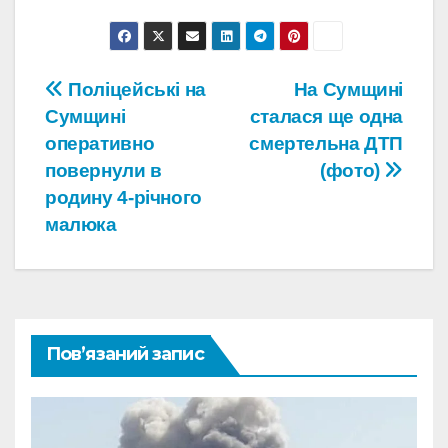
Навігація
Поліцейські на
На Сумщині
Сумщині
сталася ще одна
записів
оперативно
смертельна ДТП
повернули в
(фото)
родину 4-річного
малюка
Пов’язаний запис