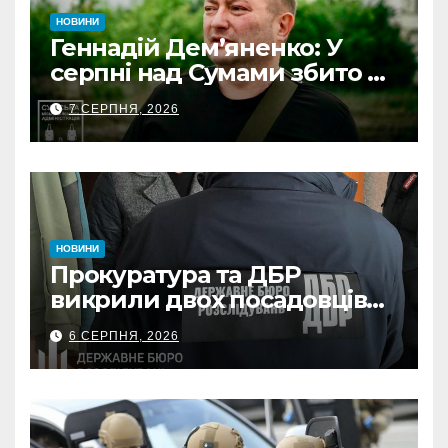
НОВИНИ
Геннадій Дем’яненко: У
серпні над Сумами збито 6
КАБів
7 СЕРПНЯ, 2026
НОВИНИ
Прокуратура та ДБР
викрили двох посадовців
ДПС Сумщини на вимаганні
6 СЕРПНЯ, 2026
неправомірної вигоди у
ФОПа