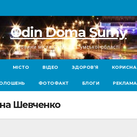
Odin Doma Sumy
Новини міста Суми та Сумської області
МІСТО
ВІДЕО
ЗДОРОВ’Я
КОРИСНА
ГОЛОШЕНЬ
ФОТОФАКТ
БЛОГИ
РЕКЛАМА
на Шевченко