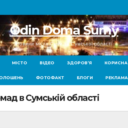
Odin Doma Sumy
Новини міста Суми та Сумської області
МІСТО
ВІДЕО
ЗДОРОВ’Я
КОРИСНА
ГОЛОШЕНЬ
ФОТОФАКТ
БЛОГИ
РЕКЛАМА
мад в Сумській області